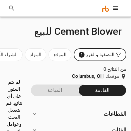
Cement Blower للبيع
التصفية والفرز
الموقع
المزاد
الشراء ال
1
من النتائج 0
موقعك:
Columbus, OH
لم يتم
العثور
القادمة
المباعة
على أي
نتائج. قم
بتعديل
القطاعات
البحث
وعوامل
الفئات