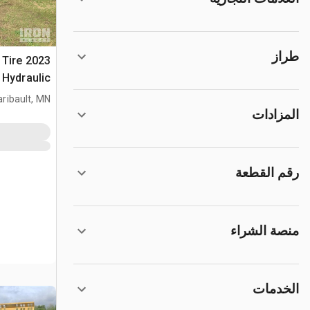
طراز
4 Tire
Hydraulic جراف ساحب
aribault, MN
المزادات
رقم القطعة
منصة الشراء
الخدمات