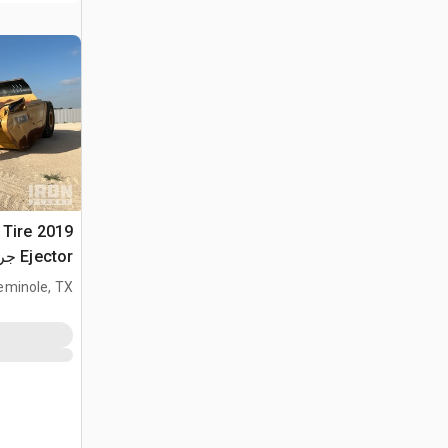
2 Tire
Ejector جراف ساحب
eminole, TX