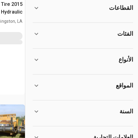
4 Tire
القطاعات
Hydraulic جراف ساحب
vingston, LA
الفئات
الأنواع
المواقع
السنة
العلامات التجارية