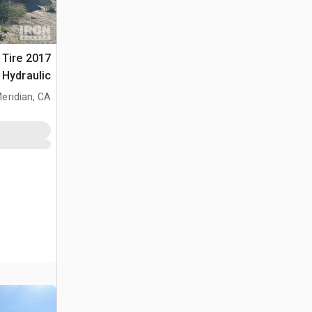
2 Tire
Hydraulic جراف ساحب
eridian, CA