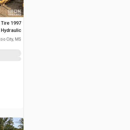
6 Tire
Hydraulic جراف ساحب
oo City, MS