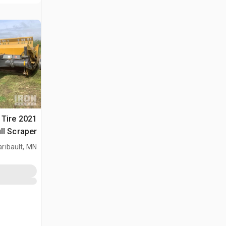
4 Tire
ll Scraper
aribault, MN