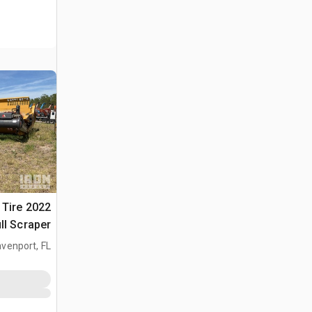
4 Tire
ll Scraper
venport, FL