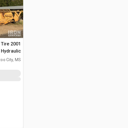
6 Tire
Hydraulic جراف ساحب
oo City, MS