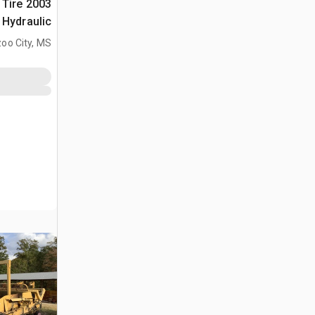
 Tire
Hydraulic جراف ساحب
oo City, MS