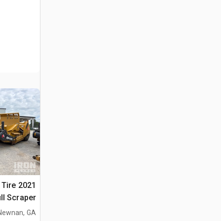
4 Tire
ll Scraper
Newnan, GA