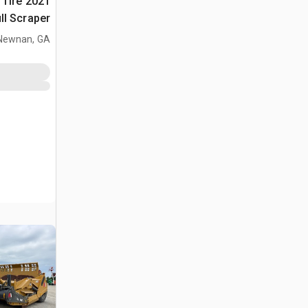
4 Tire
ll Scraper
Newnan, GA