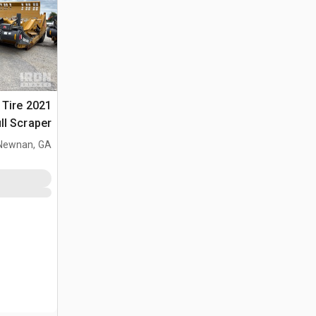
4 Tire
ll Scraper
Newnan, GA