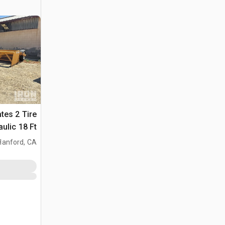
tes 2 Tire
Hydraulic 18 Ft ج
Hanford, CA