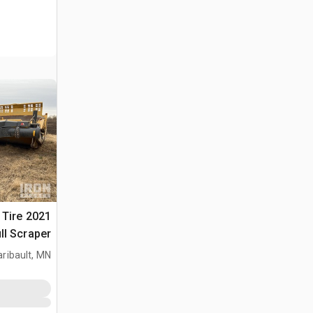
4 Tire
ll Scraper
aribault, MN