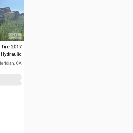
2 Tire
Hydraulic جراف ساحب
eridian, CA