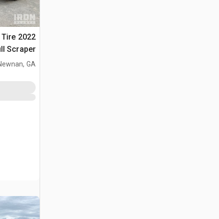
4 Tire
ll Scraper
Newnan, GA