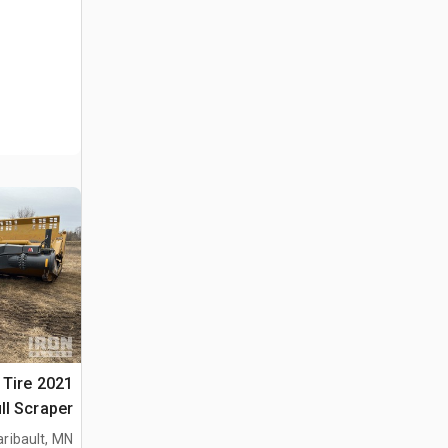
4 Tire
ll Scraper
aribault, MN