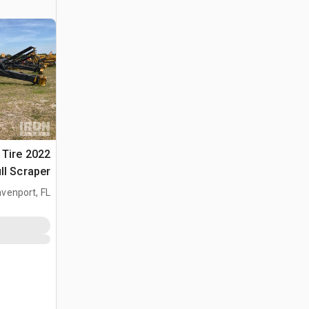
4 Tire
ll Scraper
venport, FL