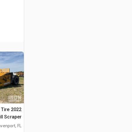
4 Tire
ll Scraper
venport, FL