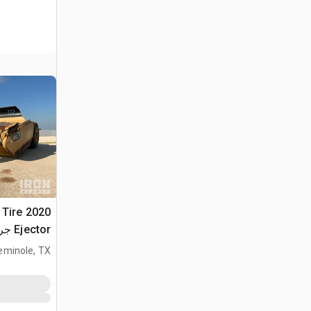
2 Tire
Ejector جراف ساحب
eminole, TX