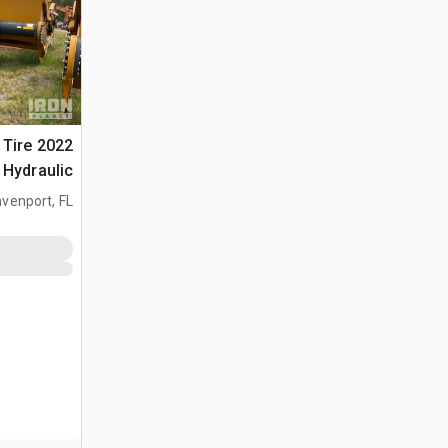
4 Tire
Hydraulic جراف ساحب
venport, FL