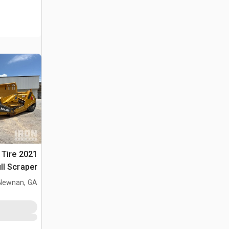
4 Tire
ll Scraper
Newnan, GA