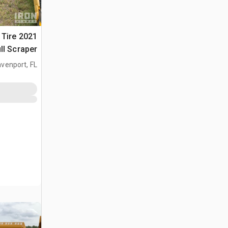
4 Tire
ll Scraper
venport, FL