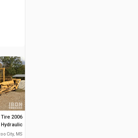
 Tire
Hydraulic جراف ساحب
oo City, MS