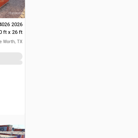
504026
التخزين (Unused)
e Worth, TX