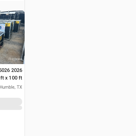
005026
(Unused)
Humble, TX