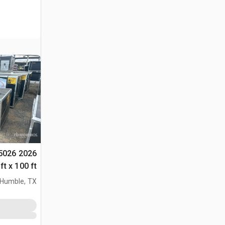
005026
(Unused)
Humble, TX