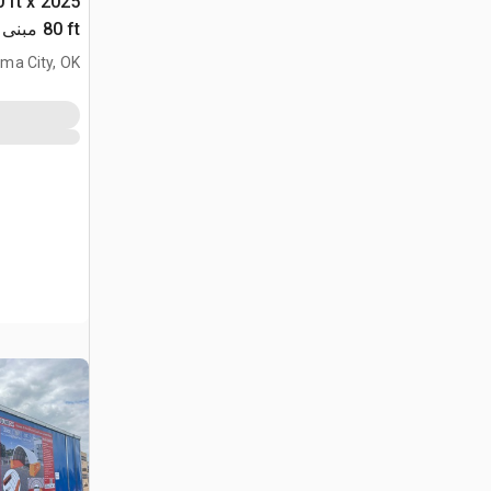
40 ft x
80 ft مبنى التخزين (Unused)
ma City, OK