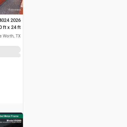
604024
التخزين (Unused)
e Worth, TX