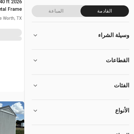
 40 ft
etal Frame
القادمة
المباعة
(Unused)
e Worth, TX
وسيلة الشراء
القطاعات
الفئات
الأنواع