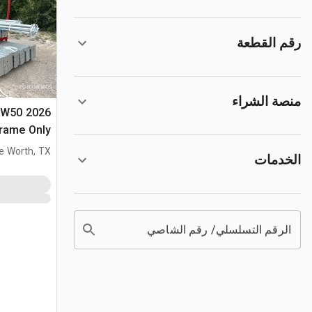
رقم القطعة
منصة الشراء
x W50
Frame Only
مبنى التخزين (sed
e Worth, TX
الخدمات
الرقم التسلسلي/ رقم الشاصي