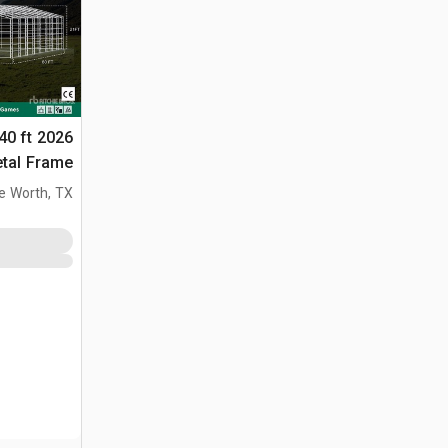
 40 ft
etal Frame
مبنى التخزين (sed
e Worth, TX