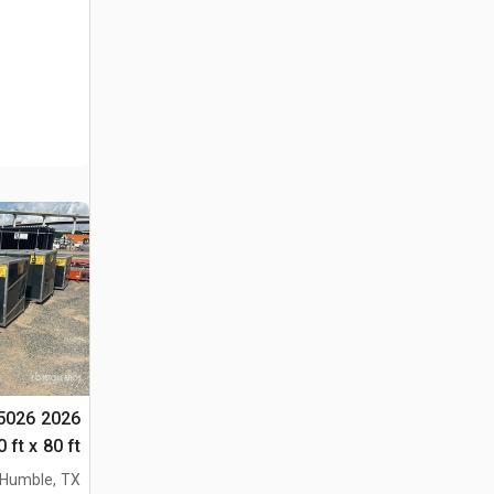
805026
(Unused)
Humble, TX