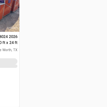
408024
التخزين (Unused)
e Worth, TX