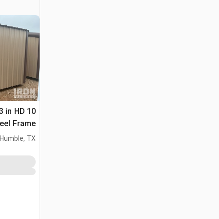
t 3 in HD
teel Frame
e Building
Humble, TX