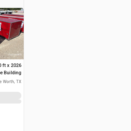
0 ft x
ge Building
(Unused)
e Worth, TX