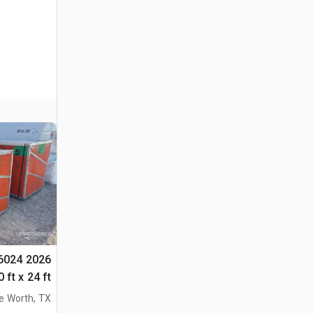
406024
التخزين (Unused)
e Worth, TX