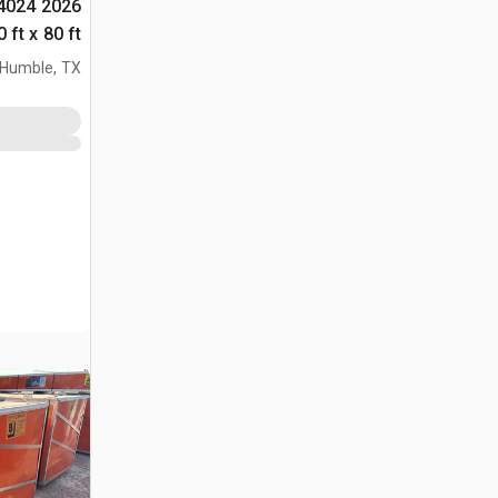
804024
(Unused)
Humble, TX