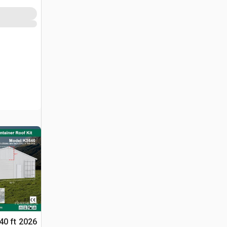
 40 ft