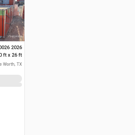
010026
التخزين (Unused)
e Worth, TX