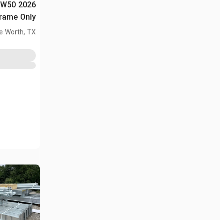
x W50
Frame Only
مبنى التخزين (sed
e Worth, TX