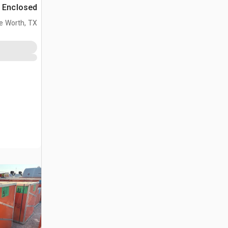
d
(Unused)
e Worth, TX