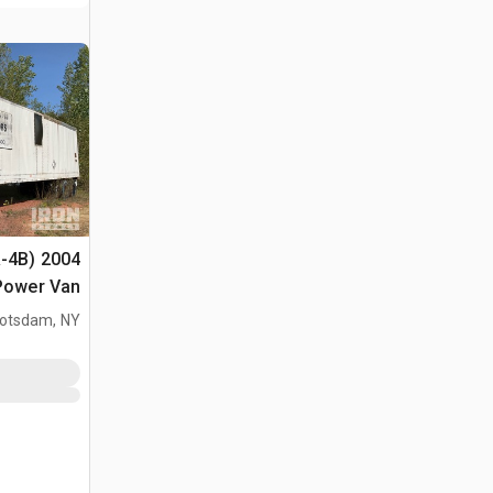
SR-4B
Power Van
otsdam, NY