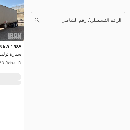
الرقم التسلسلي/ رقم الشاصي
275 kW
سيارة توليد 
.
Boise, ID
2,963