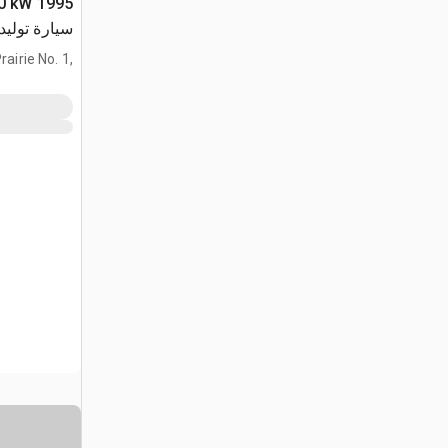
00 kW
سيارة توليد 
airie No. 1,
AB, CAN