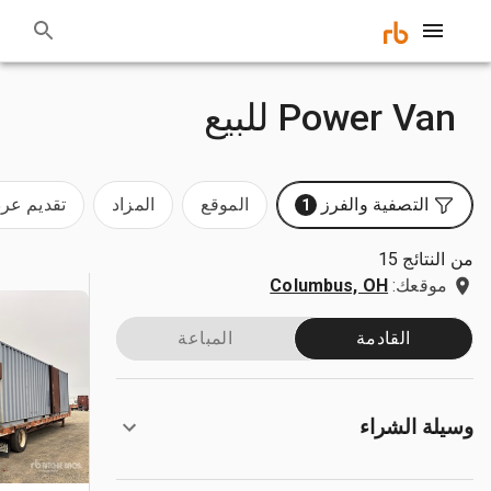
Power Van للبيع
التصفية والفرز
الموقع
المزاد
تقديم ع
1
من النتائج 15
موقعك:
Columbus, OH
القادمة
المباعة
وسيلة الشراء