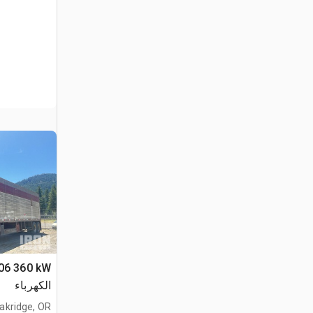
الكهرباء
akridge, OR