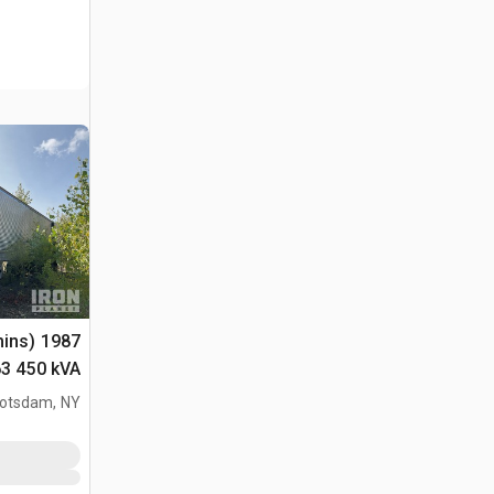
mmins
توليد الكهرب
otsdam, NY