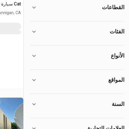
Cat سيارة توليد الكهرباء
القطاعات
unnigan, CA
الفئات
الأنواع
المواقع
السنة
العلامات التجارية