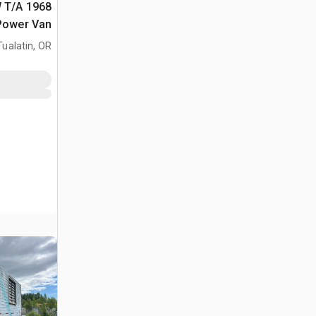
kW T/A
Power Van
Tualatin, OR