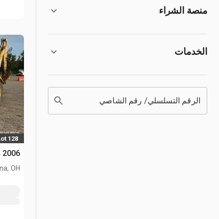
منصة الشراء
الخدمات
الرقم التسلسلي/ رقم الشاصي
Lot 128
2006 New Holland B95 4x4 لودر خلفي
na, OH