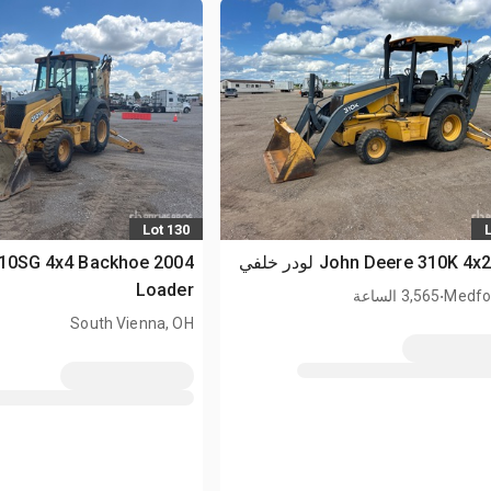
Lot 130
e 310SG 4x4 Backhoe
Loader
.
Medfo
3,565 الساعة
South Vienna, OH