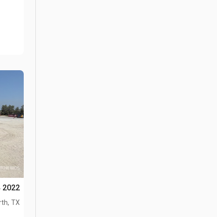
2022 Cat 420 4x4 لودر خلفي
th, TX