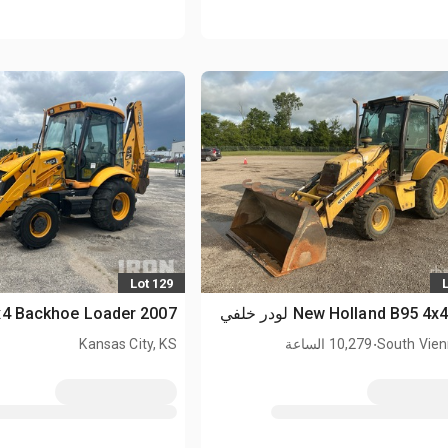
Lot 129
2007 JCB 214 4x4 Backhoe Loader
.
South Vien
10,279 الساعة
Kansas City, KS