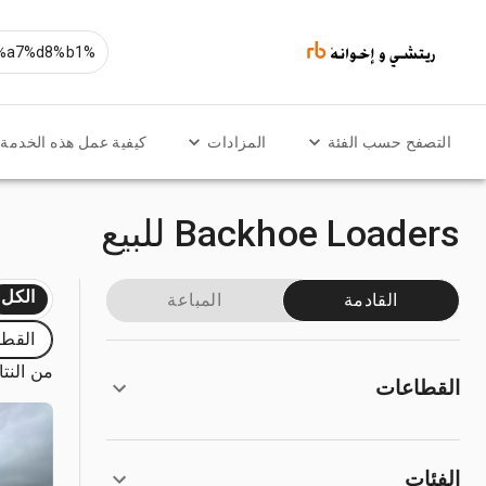
التصفح حسب الفئة
المزادات
كيفية عمل هذه الخدمة
Backhoe Loaders للبيع
الكل
القادمة
المباعة
القطا
من النتائج
القطاعات
الفئات