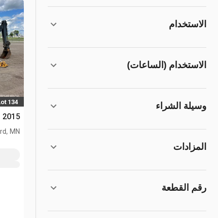
الاستخدام
الاستخدام (الساعات)
Lot 134
وسيلة الشراء
2015 John Deere 310K 4x2 لودر خلفي
rd, MN
المزادات
رقم القطعة