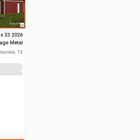
 x 33
التخزين (Unused)
Humble, TX