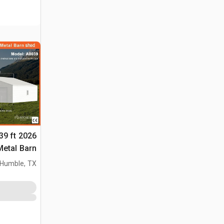
 39 ft
(Unused)
Humble, TX