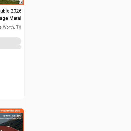
ouble
(Unused)
e Worth, TX