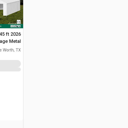
 45 ft
التخزين (Unused)
e Worth, TX