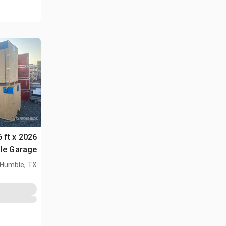
36 ft x
ble Garage
Metal مخزن او كوخ (Unused)
Humble, TX