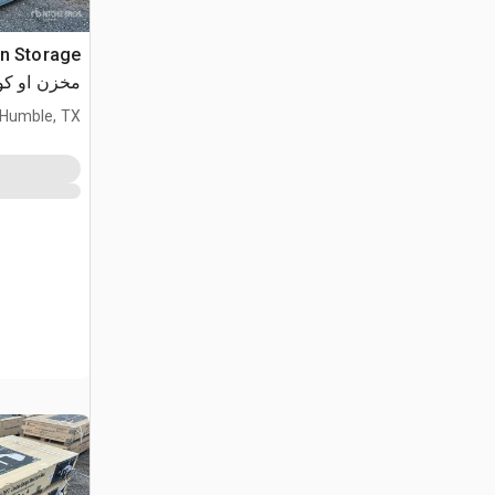
مخزن او كوخ (sed
Humble, TX