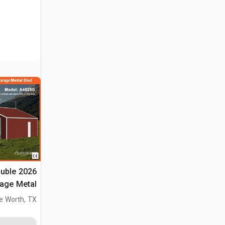
ouble
(Unused)
e Worth, TX