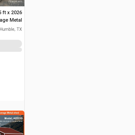
 ft x
rage Metal
مخزن او كوخ (sed
Humble, TX