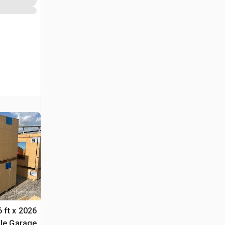
36 ft x
ble Garage