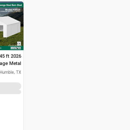
 45 ft
التخزين (Unused)
Humble, TX