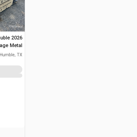
Double
(Unused)
Humble, TX