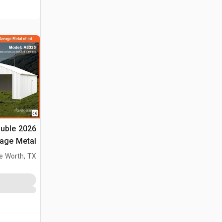
ouble
(Unused)
e Worth, TX