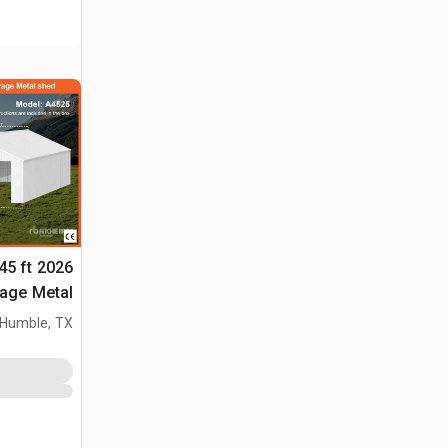
 45 ft
التخزين (Unused)
Humble, TX