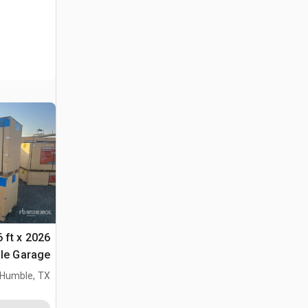
36 ft x
ble Garage
Metal مخزن او كوخ (Unused)
Humble, TX