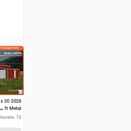
 x 30
etal
(Unused)
Humble, TX