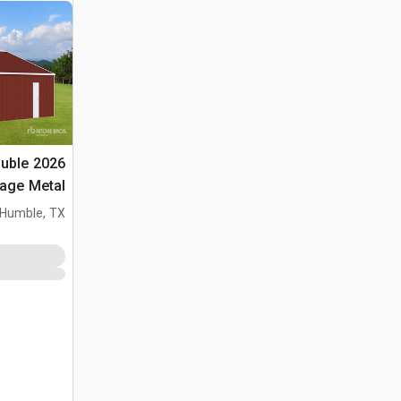
ouble
(Unused)
Humble, TX