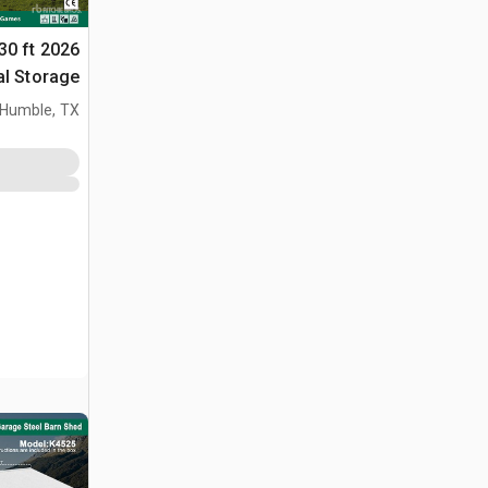
 30 ft
al Storage
مخزن او كوخ (sed
Humble, TX