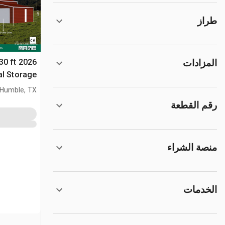
طراز
 30 ft
المزادات
al Storage
مخزن او كوخ (sed
Humble, TX
رقم القطعة
منصة الشراء
الخدمات