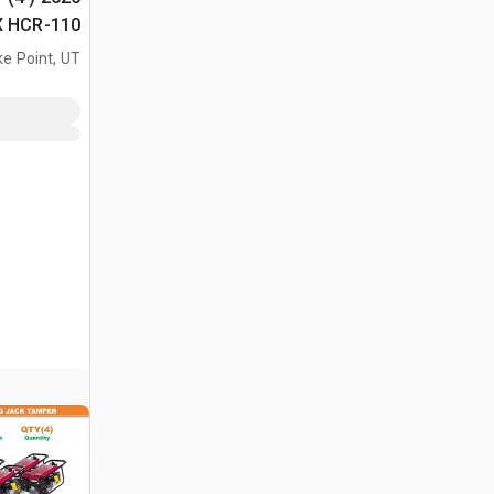
السطح غير المس
ke Point, UT