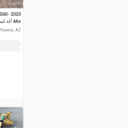
BS60-
4As 
المستوي
Phoenix, AZ