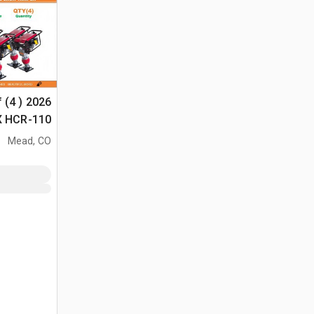
f (4 ) 2026
السطح غير المس
Mead, CO