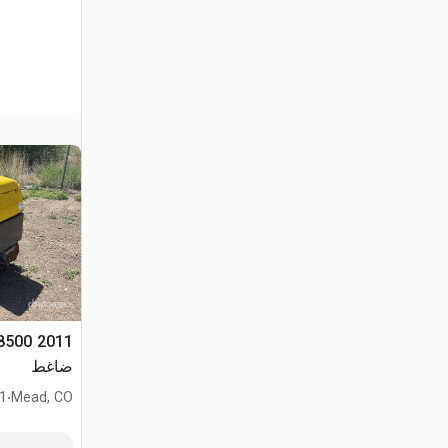
 8500
ضاغط
.
Mead, CO
431