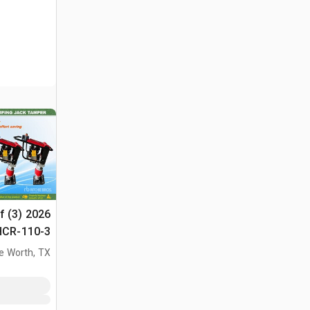
f (3) 2026
لتسوية الس
e Worth, TX
(Unused)