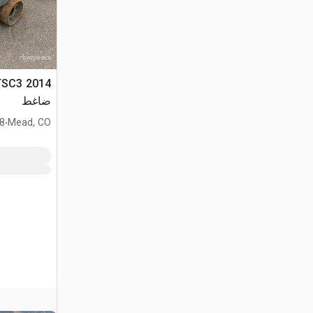
RTSC3
ضاغط
.
Mead, CO
768