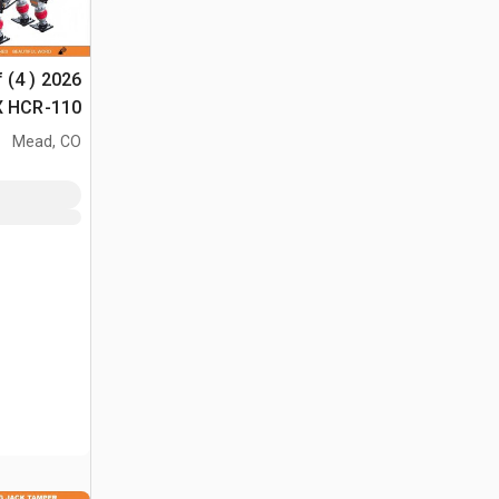
f (4 ) 2026
السطح غير المس
Mead, CO