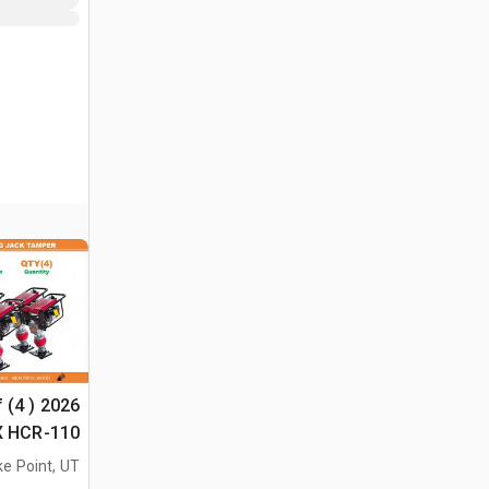
f (4 ) 2026
السطح غير المس
ke Point, UT