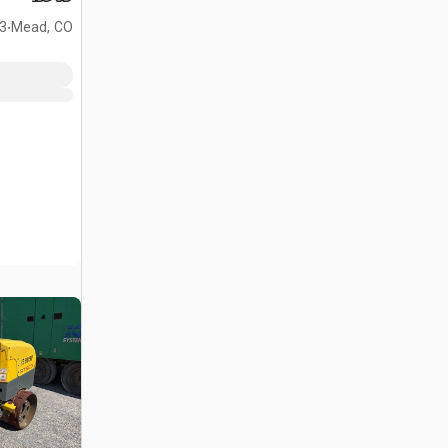
.
Mead, CO
693