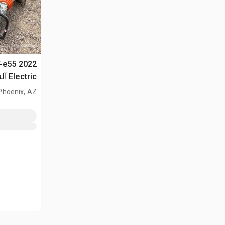
MT-e55
المستوي
Phoenix, AZ