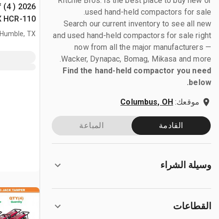
Ritchie Bros. is the best place to buy new or
f (4 ) 2026
used hand-held compactors for sale.
Search our current inventory to see all new
السطح غير المس
Humble, TX
and used hand-held compactors for sale right
now from all the major manufacturers —
Wacker, Dynapac, Bomag, Mikasa and more.
Find the hand-held compactor you need
below.
موقعك:
Columbus, OH
القادمة
المباعة
وسيلة الشراء
القطاعات