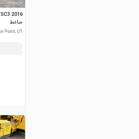
RTSC3
ضاغط
ke Point, UT