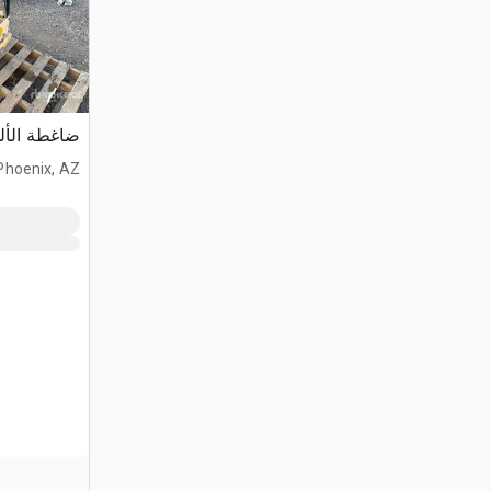
ضاغطة الألو
Phoenix, AZ