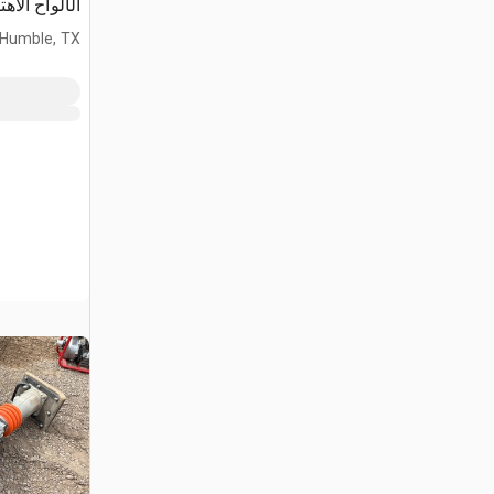
الألواح الاهتزازي
Humble, TX