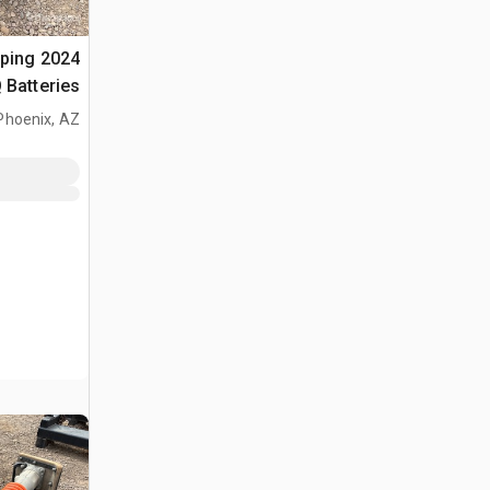
mping
 Batteries
Phoenix, AZ