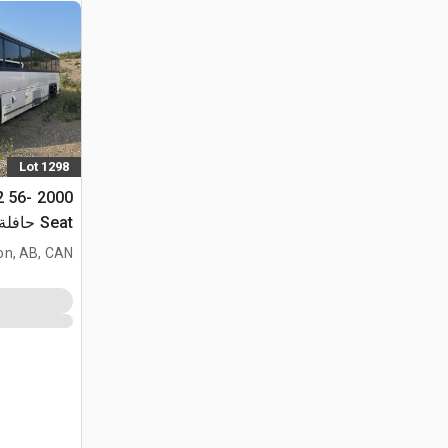
Lot 1298
x2 56-
Seat حاف
(Inoperable)
on, AB, CAN