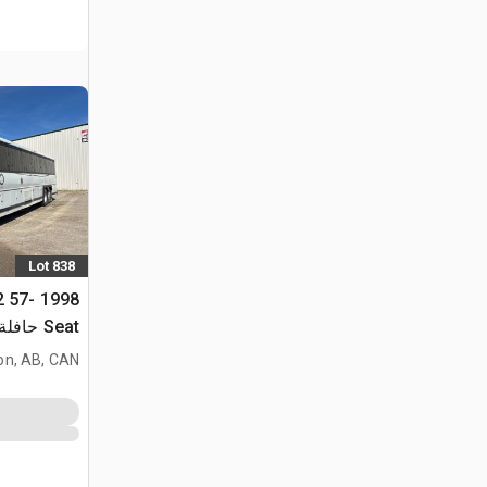
Lot 838
x2 57-
Seat حافلة سياحية
on, AB, CAN