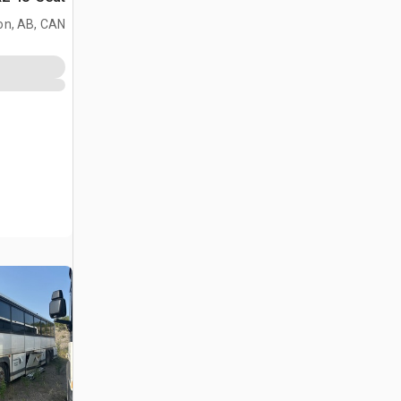
(Inoperable)
on, AB, CAN