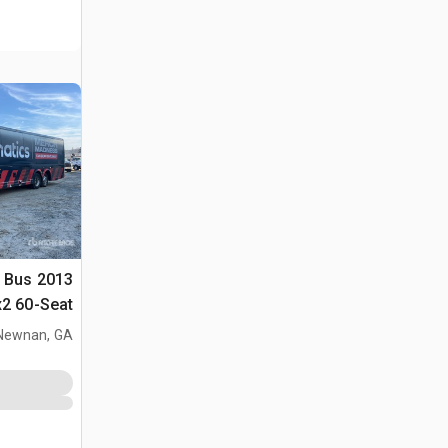
it Bus
سياحية
Newnan, GA