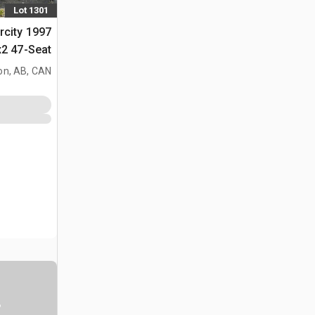
Lot 1301
ercity
(Inoperable)
on, AB, CAN
س