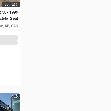
Lot 1299
x2 58-
Seat حاف
(Inoperable)
on, AB, CAN