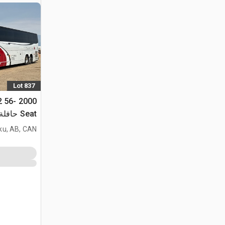
Lot 837
x2 56-
Seat حافلة سياحية
ku, AB, CAN