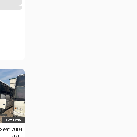
Lot 1295
-Seat