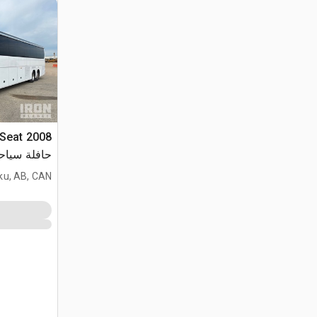
6-Seat
حافلة سياح
ku, AB, CAN