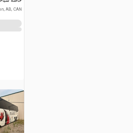
حافلة سياحية (rable
on, AB, CAN