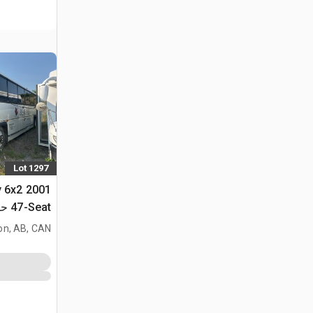
Lot 1297
ty 6x2
47-t
(Inoperable)
on, AB, CAN