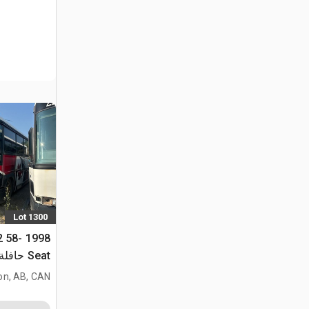
Lot 1300
x2 58-
Seat حاف
(Inoperable)
on, AB, CAN