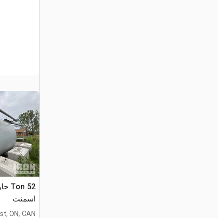
52 on
اسمنت
st, ON, CAN