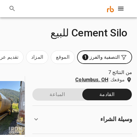
Cement Silo للبيع
التصفية والفرز
الموقع
المزاد
تقديم ع
1
من النتائج 7
موقعك:
Columbus, OH
القادمة
المباعة
وسيلة الشراء