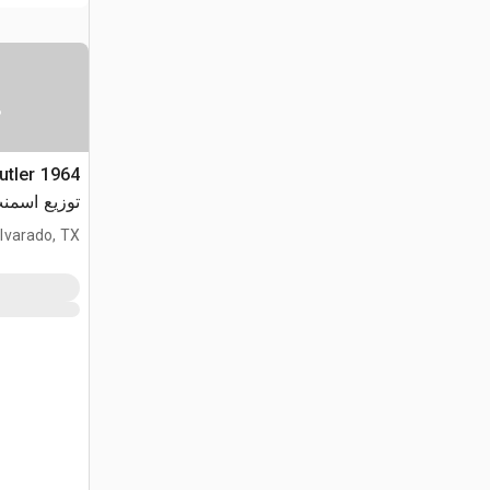
س
توزيع اسمن
lvarado, TX