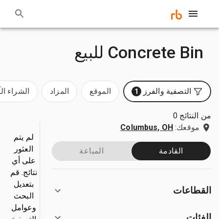
Concrete Bin للبيع
التصفية والفرز
الموقع
المزاد
الشراء ال
1
من النتائج 0
موقعك:
Columbus, OH
لم يتم
العثور
القادمة
المباعة
على أي
نتائج. قم
بتعديل
القطاعات
البحث
وعوامل
الفئات