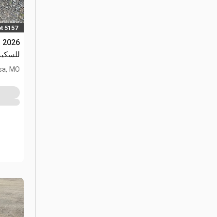
t 5157
للسكيد ست
sa, MO