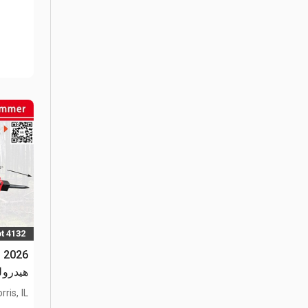
t 4132
هيدروليك
rris, IL