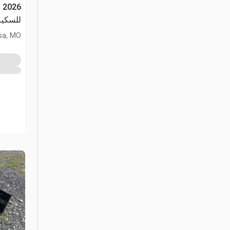
للسكيد ست
sa, MO