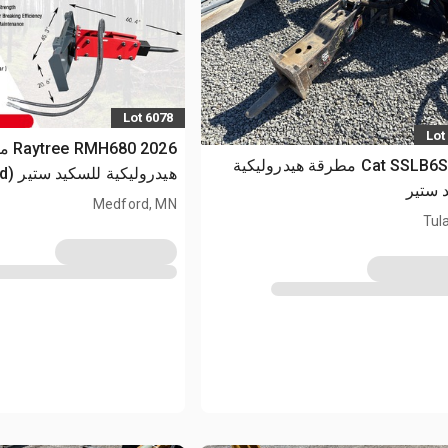
Lot 6078
Lot
2026 80
2019 Cat SSLB6S مطرقة هيدروليكية
هيدروليكية للسكيد ستير (Unused)
 ستير
Medford, MN
Tul