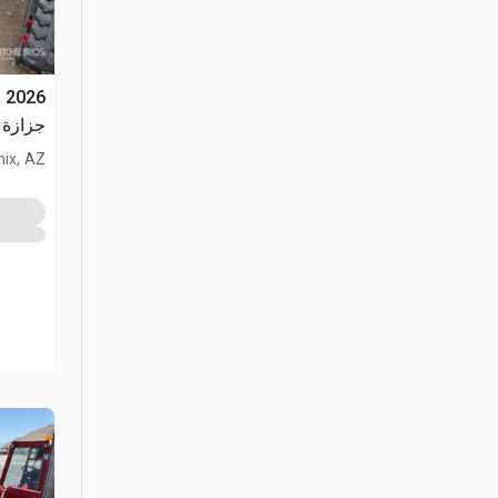
l
جزازة الع
ix, AZ