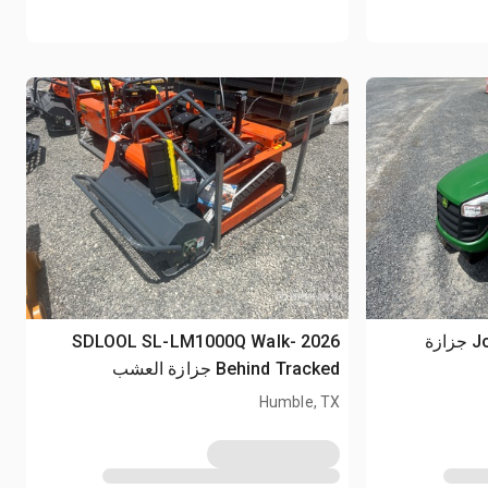
John Deere D120 Ride-On جزازة
2026 SDLOOL SL-LM1000Q Walk-
Behind Tracked جزازة العشب
(Unused)
Humble, TX