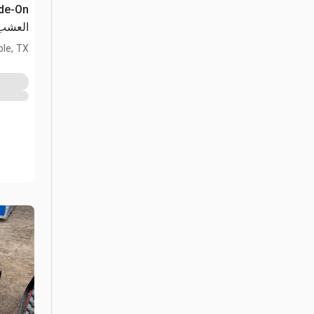
العشب
le, TX