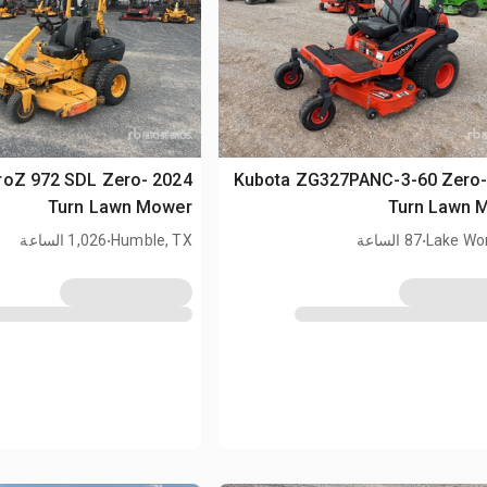
t ProZ 972 SDL Zero-
2026 Kubota ZG327PANC-3-60 Zero
Turn Lawn Mower
Turn Lawn 
.
.
Lake Wor
87 الساعة
Humble, TX
1,026 الساعة