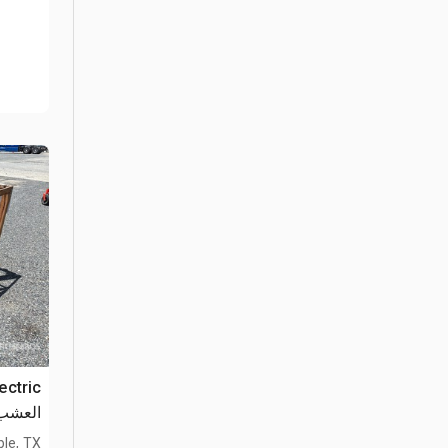
العشب (sed
le, TX