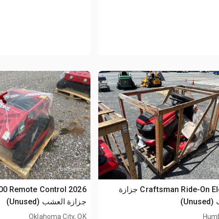
Craftsman Ride-On Electric جزازة
L800 Remote Control
Unu)
جزازة العشب (Unused)
Oklahoma City, OK
Humb