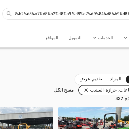
الخدمات
التمويل
المواقع
المزاد
تقديم عرض
عات: جزازة-العشب
مسح الكل
 432