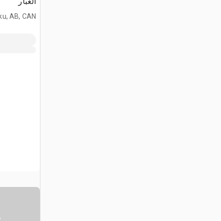
الغبار
ku, AB, CAN
س