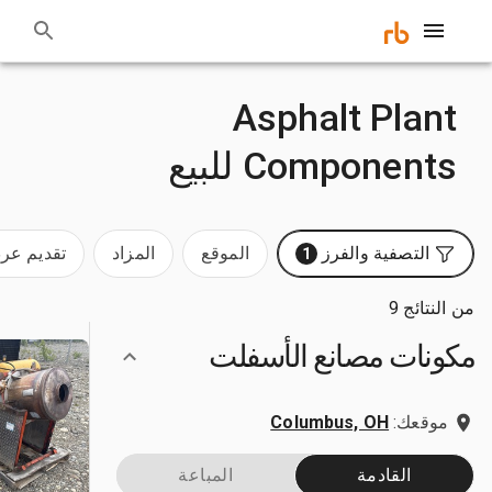
Asphalt Plant
Components للبيع
التصفية والفرز
الموقع
المزاد
تقديم ع
1
من النتائج 9
مكونات مصانع الأسفلت
موقعك:
Columbus, OH
القادمة
المباعة