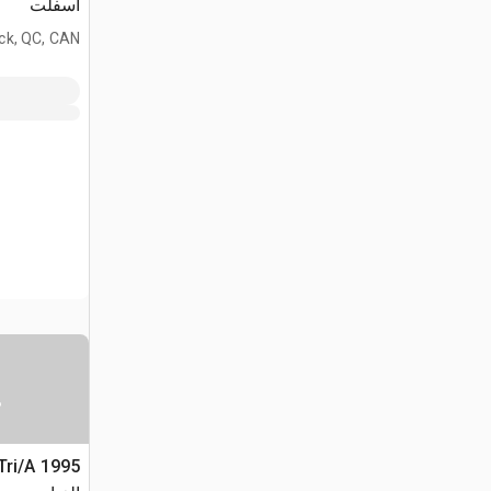
أسفلت
ck, QC, CAN
س