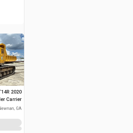
 RT14R
er Carrier
Newnan, GA