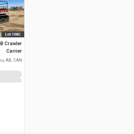
Lot 158C
B Crawler
Carrier
ku, AB, CAN