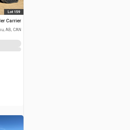
Lot 159
er Carrier
ku, AB, CAN