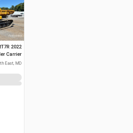
c RT7R
er Carrier
th East, MD