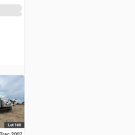
Lot 160
x Trac