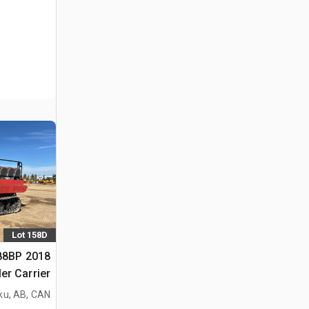
Lot 158D
488BP
er Carrier
ku, AB, CAN