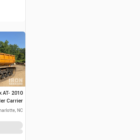
ck AT-
er Carrier
harlotte, NC