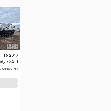
er T16
76.5 
ltec A77T
.
Beulah, ND