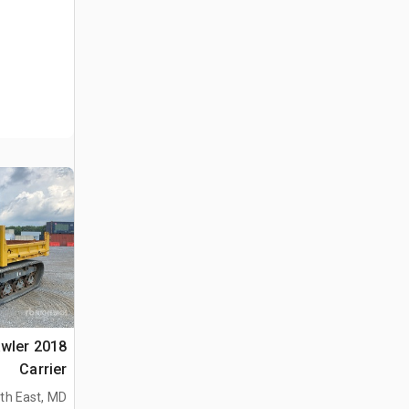
awler
Carrier
th East, MD