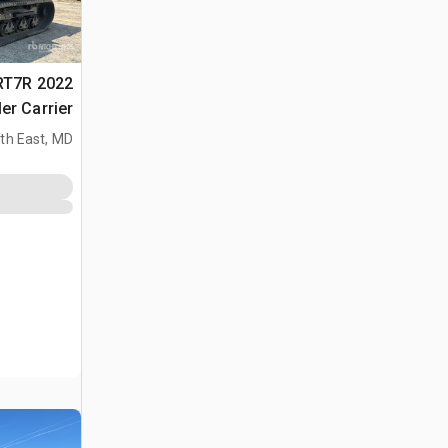
c RT7R
er Carrier
th East, MD