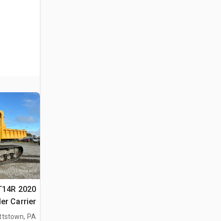
 RT14R
er Carrier
ttstown, PA