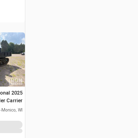
tional
er Carrier
.
(Unused)
Monico, WI
5