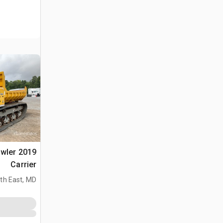
awler
Carrier
th East, MD