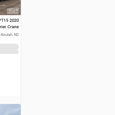
 PT15
rier Crane
UC40142 40
.
Beulah, ND
ton