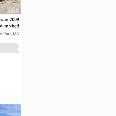
rawler
I dump bed
Milford, MA