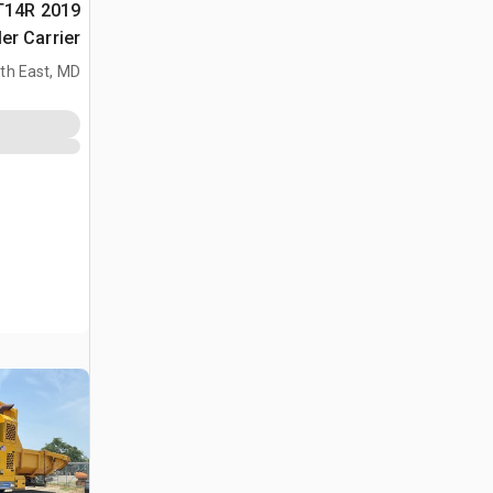
 RT14R
er Carrier
th East, MD