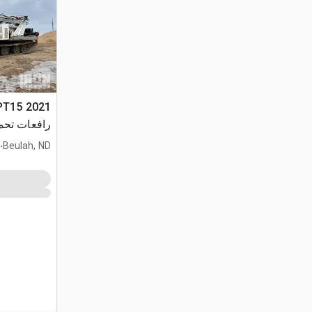
 PT15
142 40 ton
.
Beulah, ND