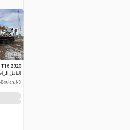
er T16
الناقل الزا
General 80
.
Beulah, ND