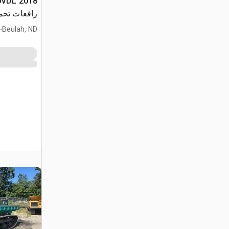
00VDL
ger TM100
.
Beulah, ND