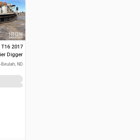
er T16
ier Digger
2016 Terex
.
Beulah, ND
General 80