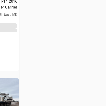
 RT-14
er Carrier
th East, MD