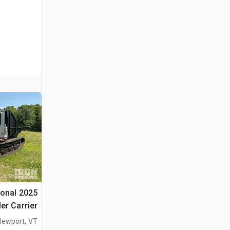
tional
er Carrier
(Unused)
Newport, VT