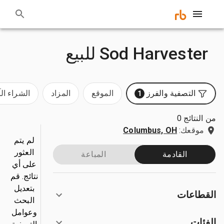
Sod Harvester للبيع
التصفية والفرز
الموقع
المزاد
الشراء ال
1
من النتائج 0
موقعك:
Columbus, OH
لم يتم
العثور
القادمة
المباعة
على أي
نتائج. قم
بتعديل
القطاعات
البحث
وعوامل
الفئات