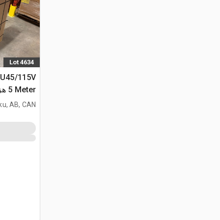
Lot 4634
FU45/115V
5 er
(Unused)
ku, AB, CAN