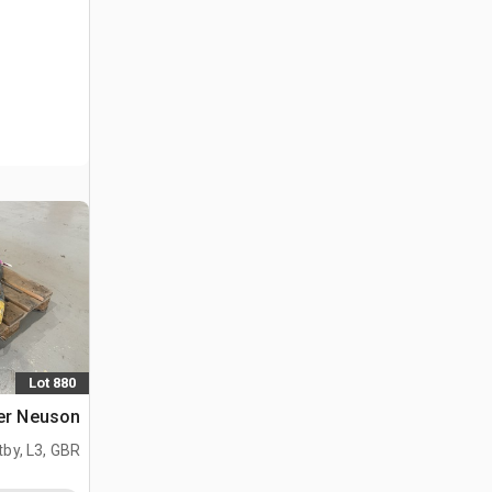
Lot 880
Wacker Neuson هزا
tby, L3, GBR