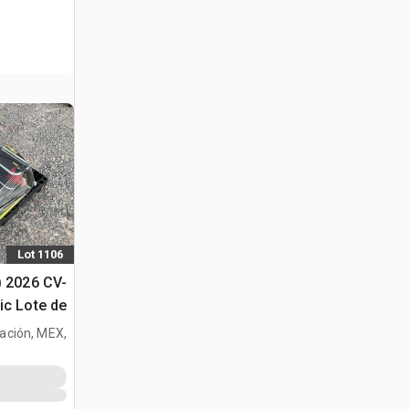
Lot 1106
) 2026 CV-
ic Lote de
creto (Sin
tración, MEX,
Usar) /
MEX
(Unused)