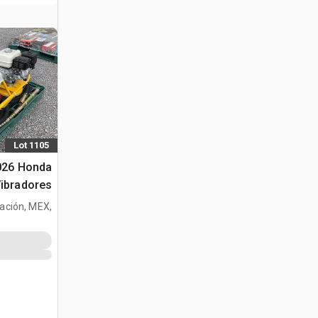
Lot 1105
2026 Honda
ibradores
tración, MEX,
هزاز الخرسانة (d
MEX