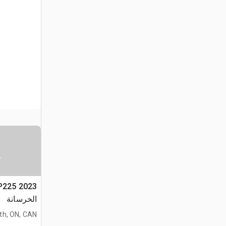
س
الخرسانة
h, ON, CAN