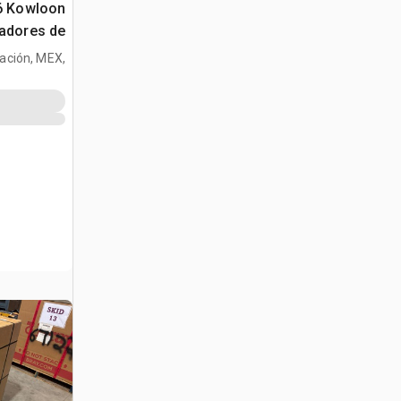
26 Kowloon
radores de
tración, MEX,
الخرسانة (Unused)
MEX