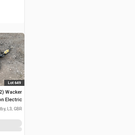
Lot 649
(2) Wacker
Neuson Electric هزا
tby, L3, GBR