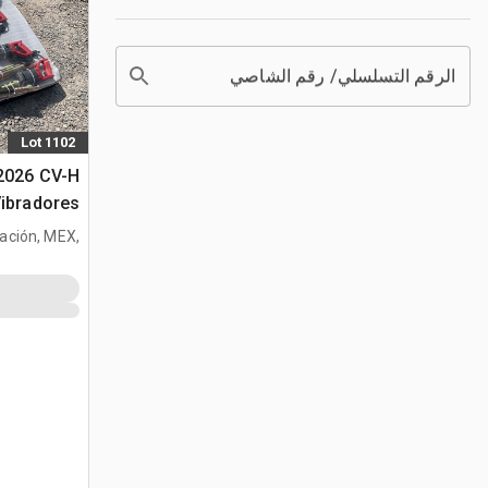
الرقم التسلسلي/ رقم الشاصي
Lot 1102
 2026 CV-H
Vibradores
tración, MEX,
الخرسانة (Unused)
MEX