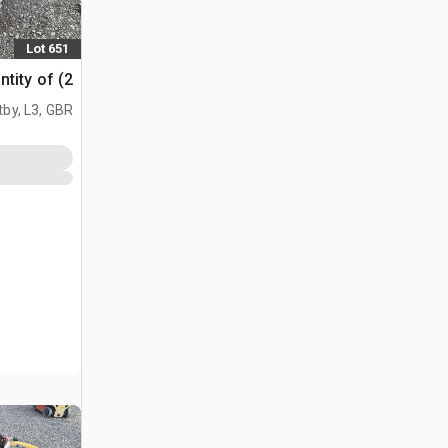
Lot 651
Quantity of (2) هزاز 
tby, L3, GBR