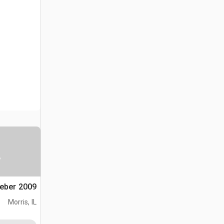
س
2009 Weber هزاز الخرسانة
Morris, IL