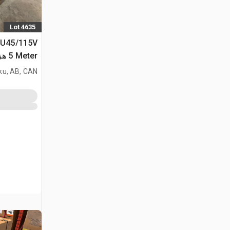
Lot 4635
FU45/115V
5 er
(Unused)
ku, AB, CAN