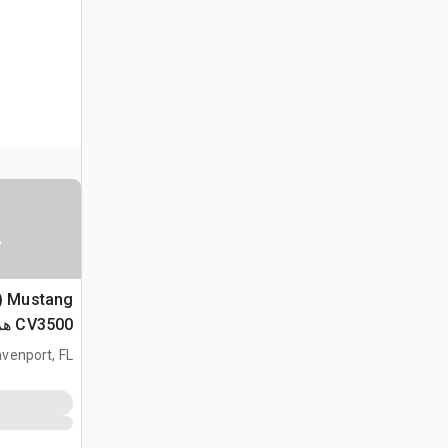
س
2) Mustang
3500
(Unused)
venport, FL