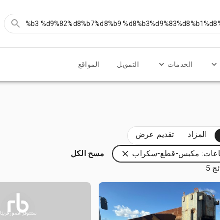
الخدمات
التمويل
المواقع
المزاد
تقديم عرض
اعات: مكبس-قطع-سكراب
مسح الكل
ج 5
ستتوفر الصور قريبًا