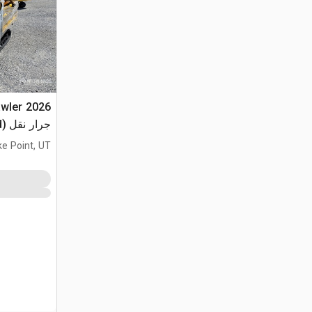
awler
جرار نقل (Unused)
ke Point, UT