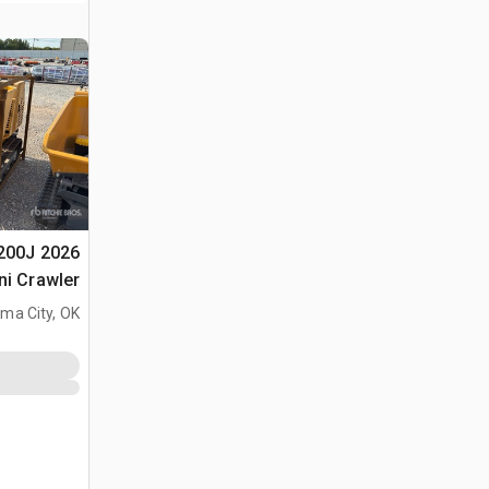
1200J
ni Crawler
جرار نقل (Unused)
ma City, OK