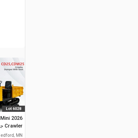
Lot 6028
 Mini
Crawler جرار نقل (Unused)
edford, MN