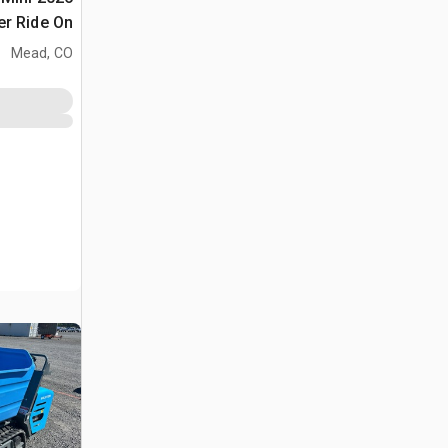
(Unused)
Mead, CO