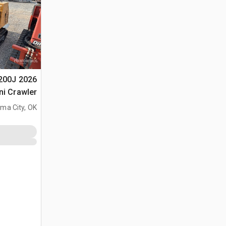
1200J
ni Crawler
جرار نقل (Unused)
ma City, OK