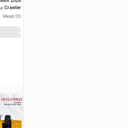
 Mini
Crawler جرار نقل (Unused)
Mead, CO