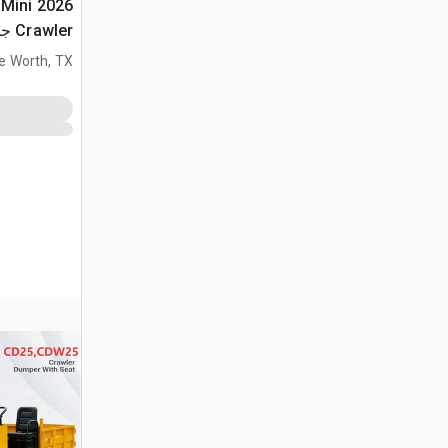
 Mini
Crawler جرار نقل (Unused)
e Worth, TX