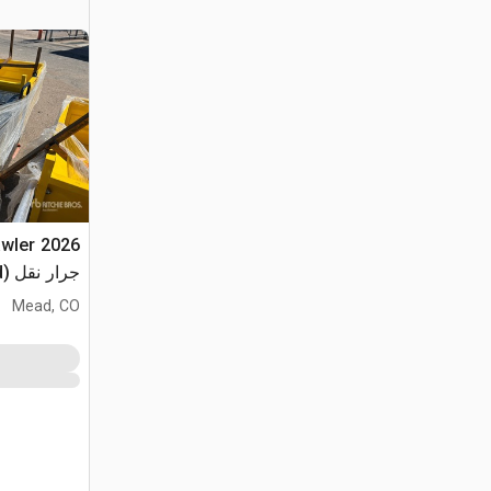
awler
جرار نقل (Unused)
Mead, CO