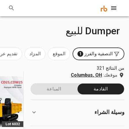
Dumper للبيع
التصفية والفرز
الموقع
المزاد
تقديم ع
1
من النتائج 321
موقعك:
Columbus, OH
القادمة
المباعة
وسيلة الشراء
Lot 6032