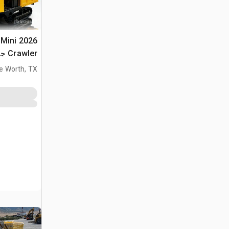
 Mini
Crawler جرار نقل (Unused)
e Worth, TX