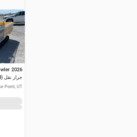
awler
جرار نقل (Unused)
ke Point, UT