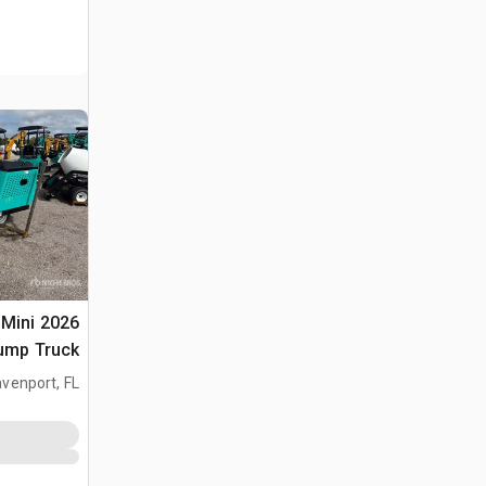
 Mini
(Unused)
venport, FL