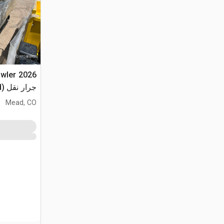
awler
جرار نقل (Unused)
Mead, CO