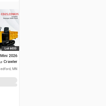
Lot 6033
 Mini
Crawler جرار نقل (Unused)
edford, MN