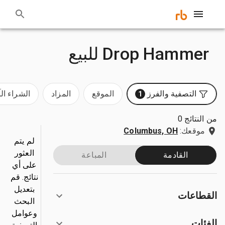
Drop Hammer للبيع
التصفية والفرز
الموقع
المزاد
الشراء ال
1
من النتائج 0
موقعك:
Columbus, OH
لم يتم
العثور
القادمة
المباعة
على أي
نتائج. قم
بتعديل
القطاعات
البحث
وعوامل
الفئات