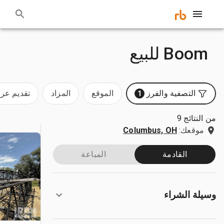
Boom للبيع
التصفية والفرز
الموقع
المزاد
تقديم ع
1
من النتائج 9
موقعك:
Columbus, OH
القادمة
المباعة
وسيلة الشراء