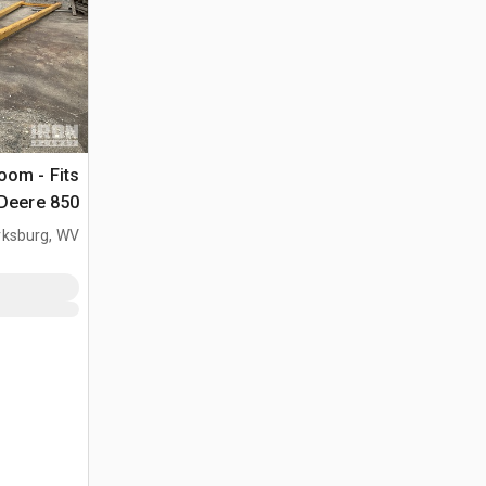
oom - Fits
Deere 850
rksburg, WV