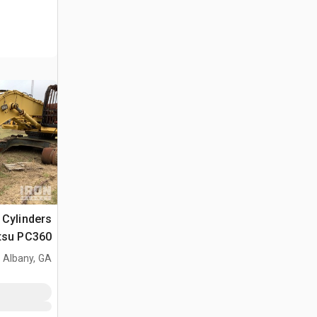
Cylinders
atsu PC360
Albany, GA