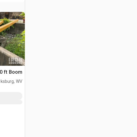
0 ft Boom
rksburg, WV