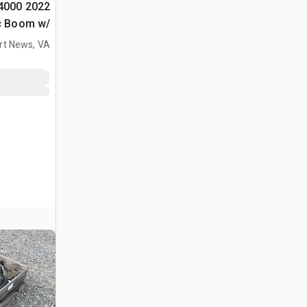
T4000
c Boom w/
ker CS510
t News, VA