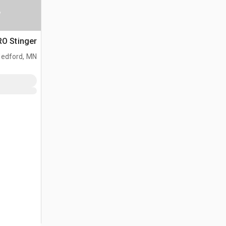
س
RO Stinger ذراع المعدا
edford, MN