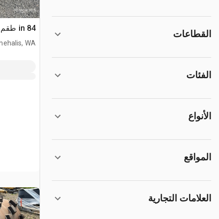
84 in طقم شل بادفوت
القطاعات
hehalis, WA
الفئات
الأنواع
المواقع
العلامات التجارية