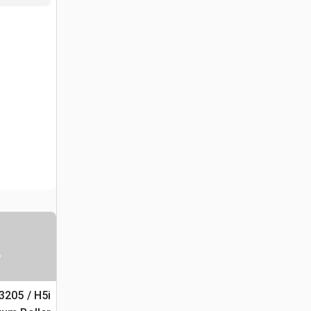
س
3205 / H5i