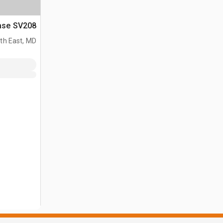
Case SV208 طقم شل با
th East, MD