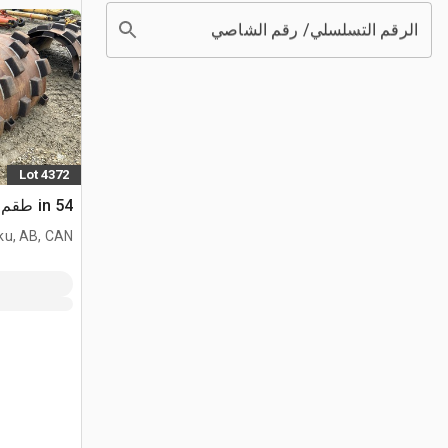
الرقم التسلسلي/ رقم الشاصي
Lot 4372
54 in طقم شل بادفوت
ku, AB, CAN