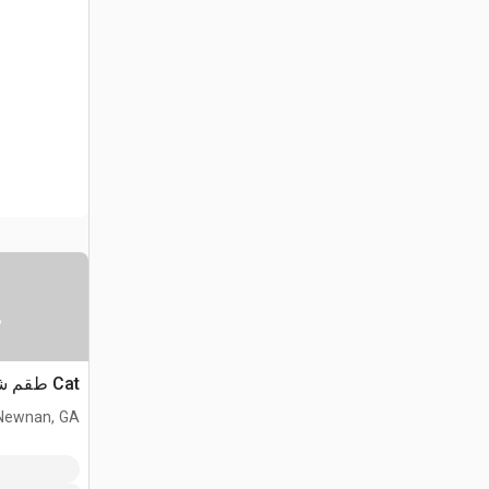
س
Cat طقم شل بادفوت
Newnan, GA