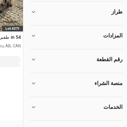
طراز
Lot 4371
المزادات
54 in طقم شل بادفوت
ku, AB, CAN
رقم القطعة
منصة الشراء
الخدمات