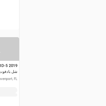
س
شل بادفوت
venport, FL