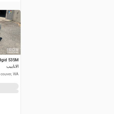
الانابيب
couver, WA