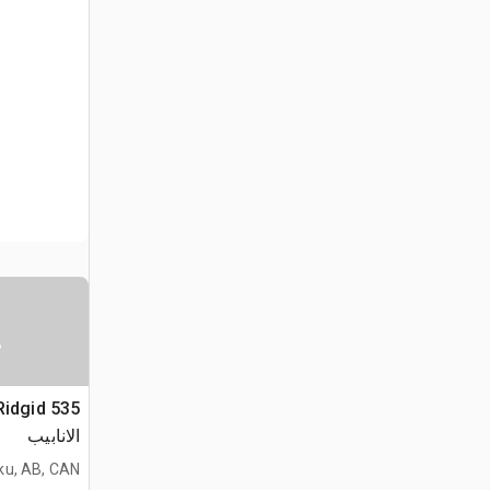
س
الانابيب
ku, AB, CAN