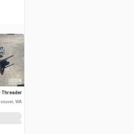
e Threader
couver, WA