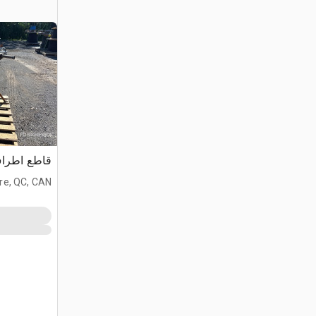
قاطع اطراف
ire, QC, CAN