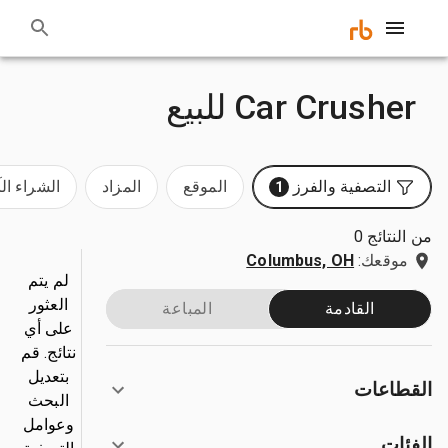
Car Crusher للبيع
التصفية والفرز
الموقع
المزاد
الشراء ال
1
من النتائج 0
موقعك:
Columbus, OH
لم يتم
العثور
القادمة
المباعة
على أي
نتائج. قم
بتعديل
القطاعات
البحث
وعوامل
الفئات