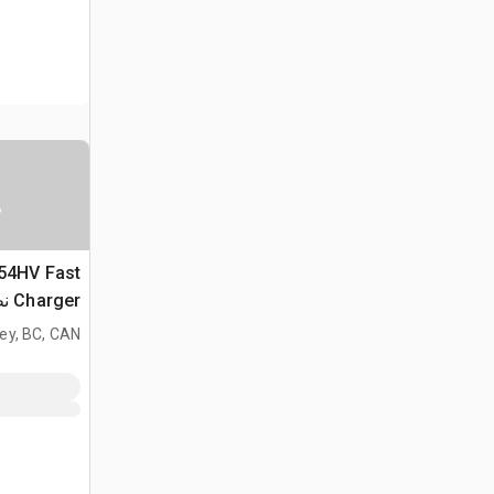
س
 54HV Fast
ger
في البطاري
ey, BC, CAN