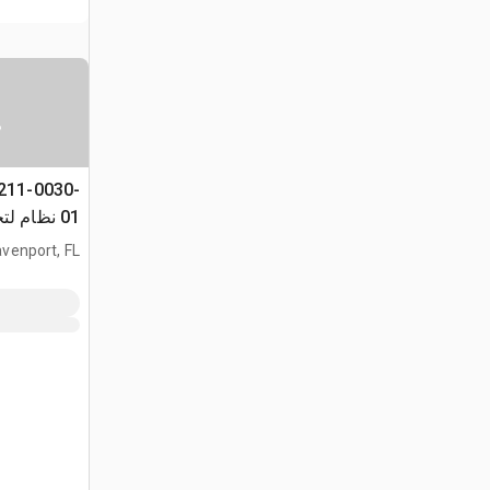
س
211-0030-
01 نظام ل
البطاريات
venport, FL