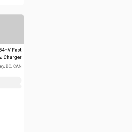
س
 54HV Fast
ger
في البطاري
ey, BC, CAN