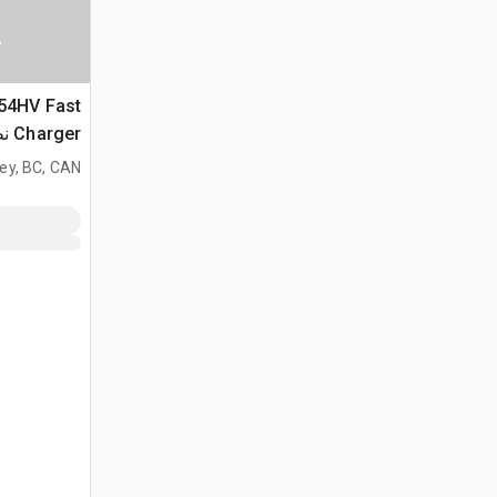
س
 54HV Fast
ger
في البطاري
ey, BC, CAN