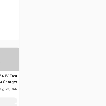
س
 54HV Fast
ger
في البطاري
ey, BC, CAN