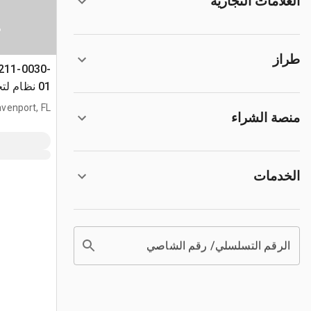
العلامات التجارية
س
طراز
211-0030-
01 نظام ل
البطاريات
venport, FL
منصة الشراء
الخدمات
الرقم التسلسلي/ رقم الشاصي