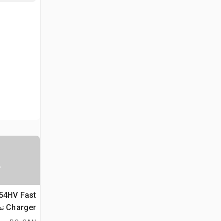
س
 54HV Fast
ger
في البطاري