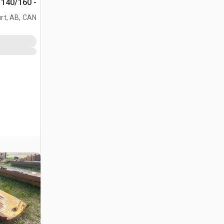
- Fits 140/160
rt, AB, CAN