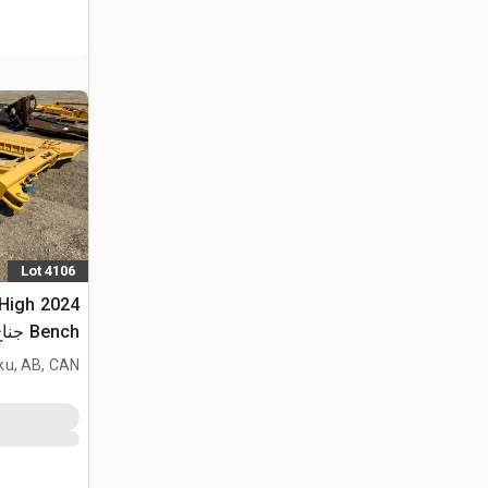
Lot 4106
n High
ere MG-30
ku, AB, CAN