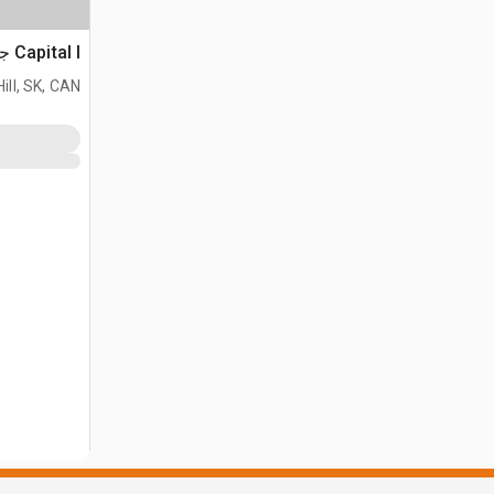
Capital I جناح الثلج للممهدة
ill, SK, CAN