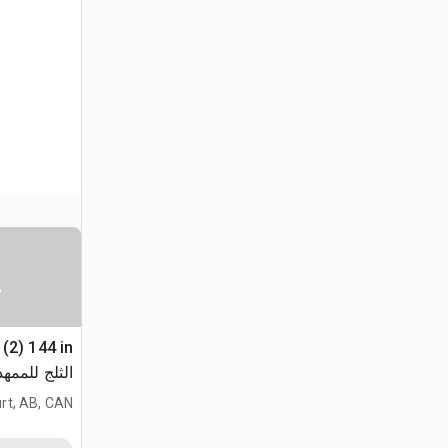
س
الثلج للممهد
rt, AB, CAN