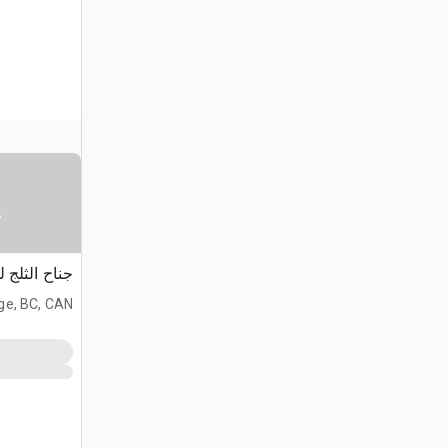
س
جناح الثلج 
ge, BC, CAN