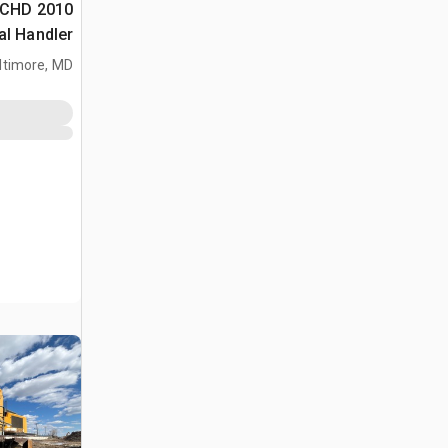
44CHD
al Handler
ltimore, MD