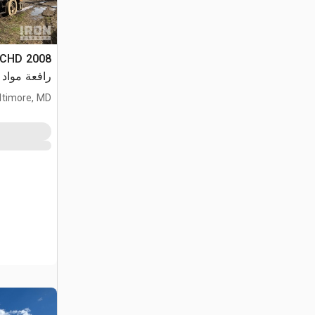
44CHD
رافعة مواد 
ltimore, MD