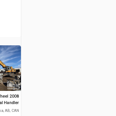
Wheel
al Handler
ka, AB, CAN