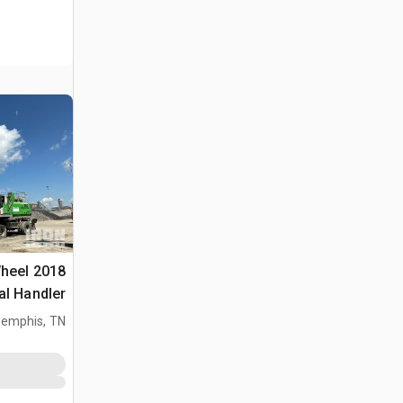
Wheel
al Handler
emphis, TN