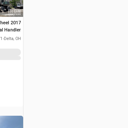
Wheel
al Handler
.
Delta, OH
171