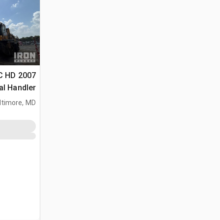
54C HD
al Handler
ltimore, MD