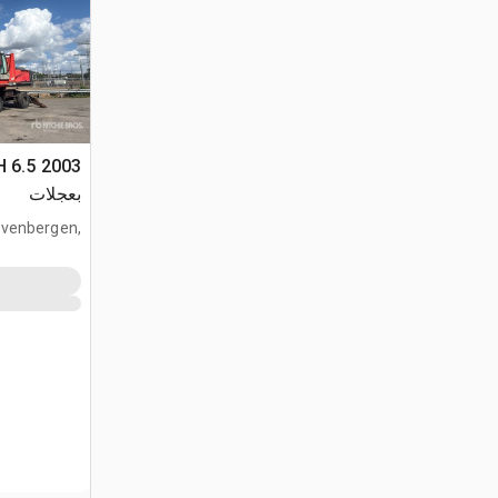
بعجلات
venbergen,
NRDB, NLD