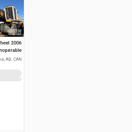
Wheel
noperable)
ka, AB, CAN