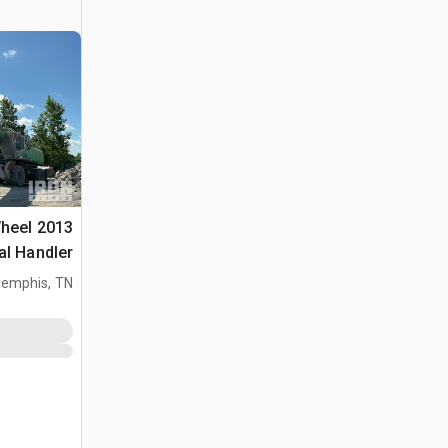
Wheel
al Handler
emphis, TN