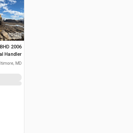
944BHD
al Handler
ltimore, MD