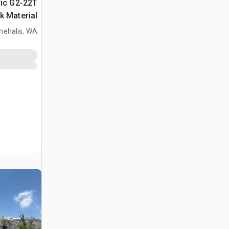
ric G2-22T
k Material
Handler
hehalis, WA