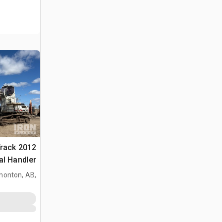
 Track
al Handler
onton, AB,
CAN