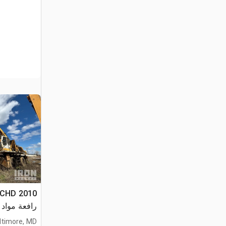
44CHD
رافعة مواد 
ltimore, MD