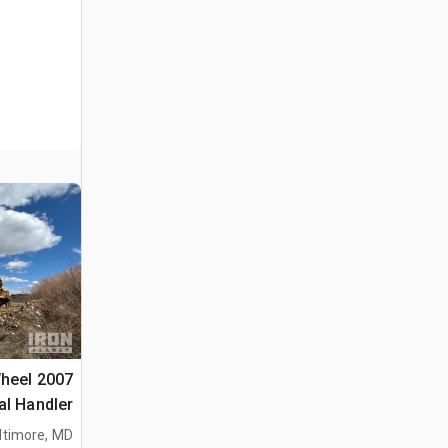
Wheel
al Handler
ltimore, MD