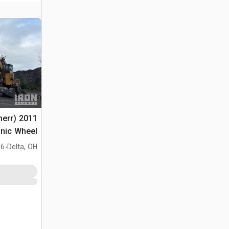
bherr
onic Wheel
al Handler
.
Delta, OH
,296