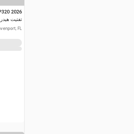
تفتيت هيدروليكي
venport, FL