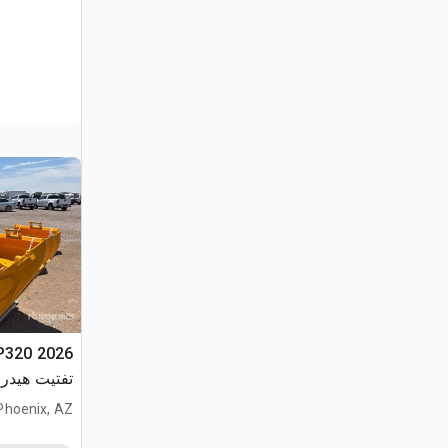
تفتيت هيدروليكي
Phoenix, AZ