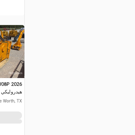
r (Unused)
e Worth, TX