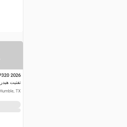
س
تفتيت هيدروليكي
Humble, TX