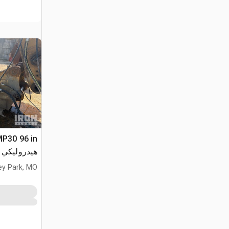
هيدروليكي
ey Park, MO