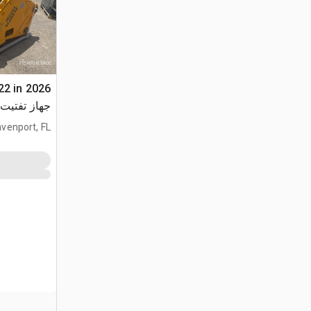
22 in
0 (Unused)
venport, FL