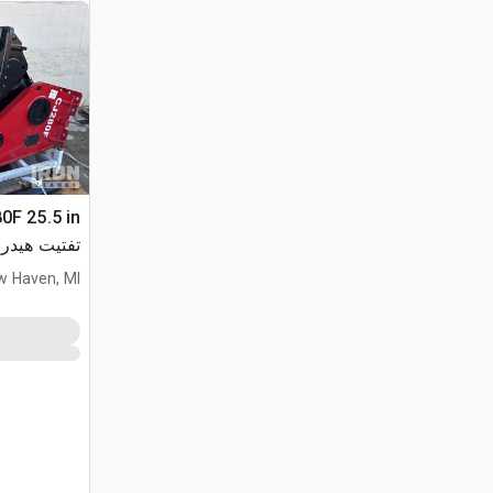
تفتيت هيدروليكي
w Haven, MI