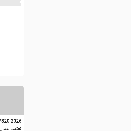
س
تفتيت هيدروليكي