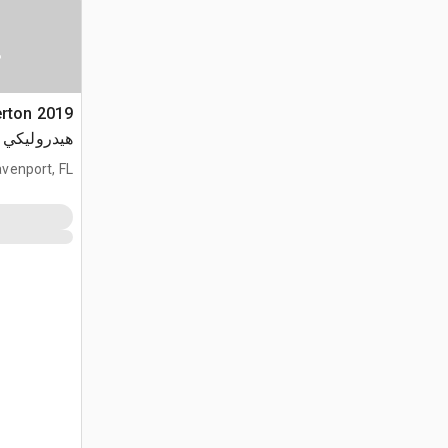
س
هيدروليكي
venport, FL