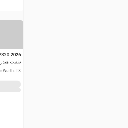
س
تفتيت هيدروليكي
e Worth, TX