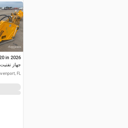
20 in
0 (Unused)
venport, FL