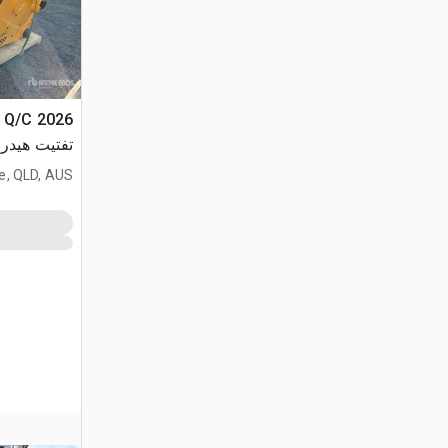
n (Unused)
e, QLD, AUS