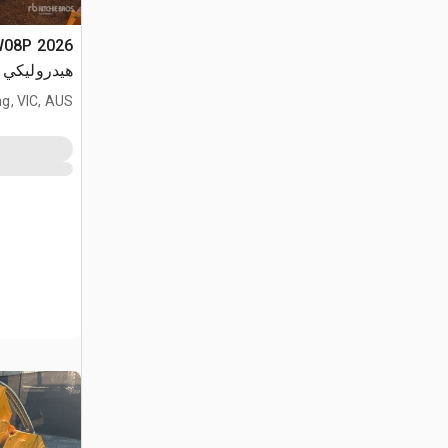
(Unused)
g, VIC, AUS