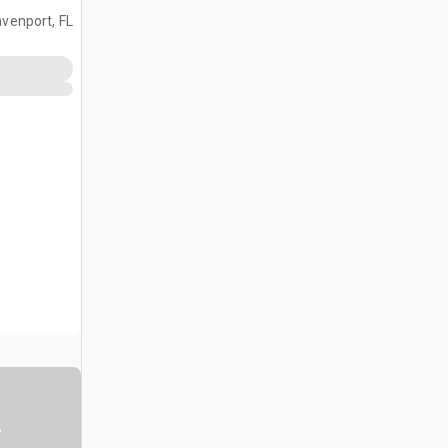
venport, FL
س