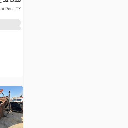
تفتيت هيدر
ar Park, TX