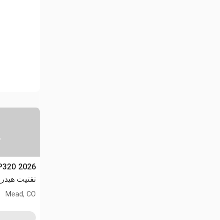
س
تفتيت هيدر
Mead, CO