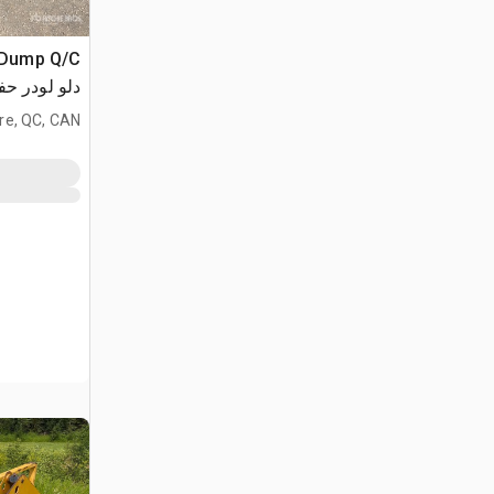
e Dump Q/C
دلو لودر حفار -  4CX
ire, QC, CAN