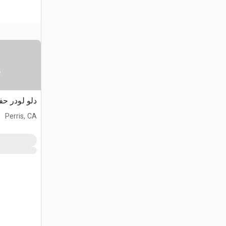
س
دلو لودر حف
Perris, CA