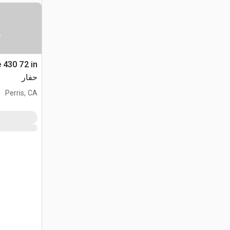
س
حفار
Perris, CA