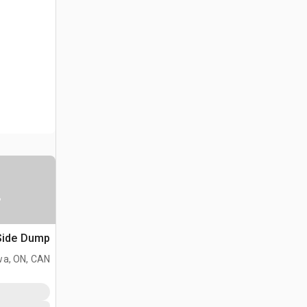
س
Side Dump دلو لودر حفا
wa, ON, CAN