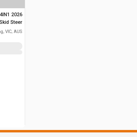
-4IN1
 Skid Steer
Bucket دلو لودر حفار (Unused)
g, VIC, AUS