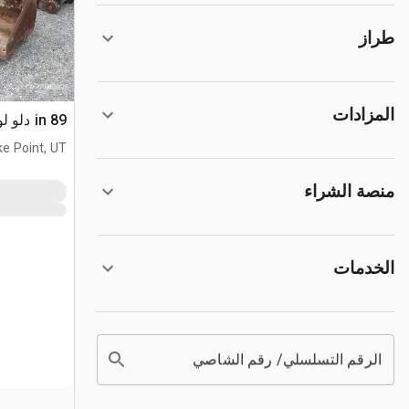
طراز
المزادات
89 in دلو لودر حفار
ke Point, UT
منصة الشراء
الخدمات
الرقم التسلسلي/ رقم الشاصي