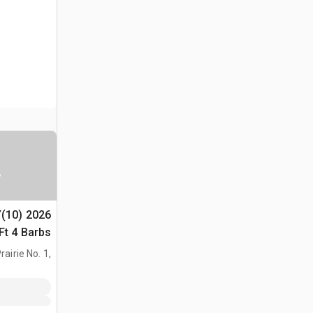
س
Y(10)
(Unused)
airie No. 1,
AB, CAN