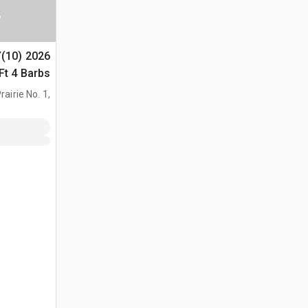
س
Y(10)
(Unused)
airie No. 1,
AB, CAN