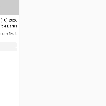
س
Y(10)
(Unused)
airie No. 1,
AB, CAN