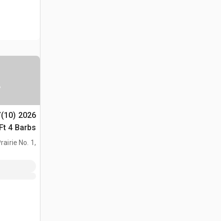
س
Y(10)
(Unused)
airie No. 1,
AB, CAN