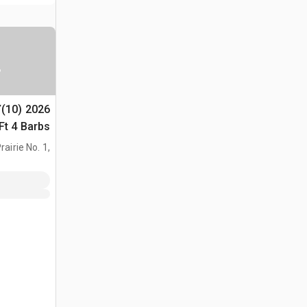
س
Y(10)
(Unused)
airie No. 1,
AB, CAN