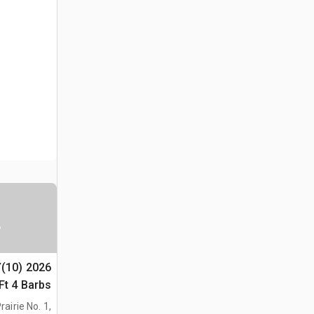
س
Y(10)
(Unused)
airie No. 1,