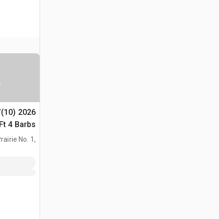
س
Y(10)
(Unused)
airie No. 1,
AB, CAN