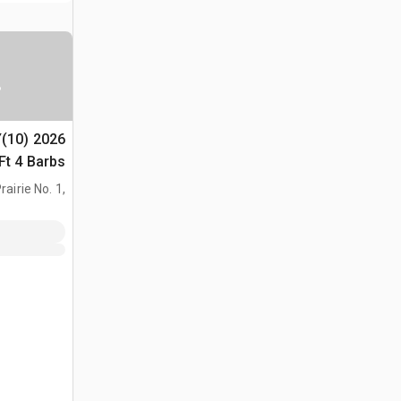
س
Y(10)
(Unused)
airie No. 1,
AB, CAN