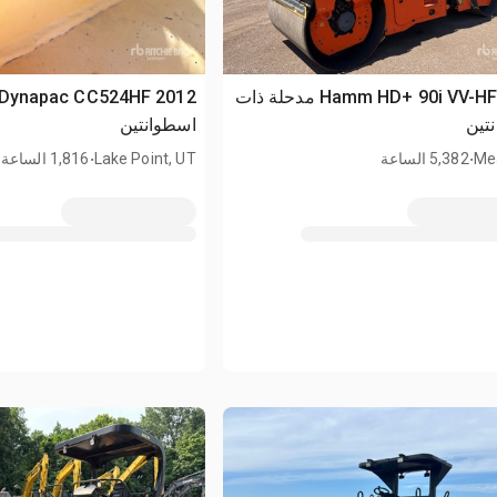
2019 Hamm HD+ 90i VV-HF مدحلة ذات
تين
اسطوانتين
.
.
Me
5,382 الساعة
Lake Point, UT
1,816 الساعة