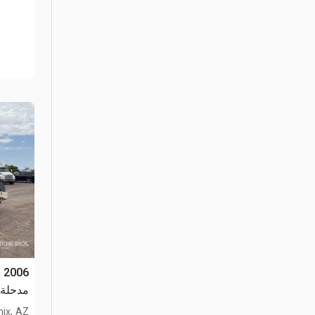
A
مدحلة 
ix, AZ