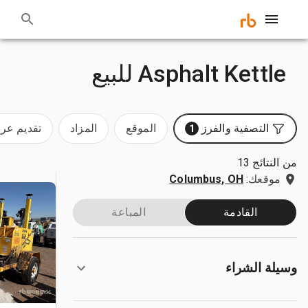
Asphalt Kettle للبيع
التصفية والفرز
الموقع
المزاد
تقديم ع
1
من النتائج 13
موقعك:
Columbus, OH
القادمة
المباعة
وسيلة الشراء