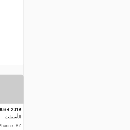
س
الأسفلت
Phoenix, AZ