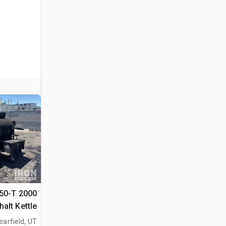
250-T
alt Kettle
earfield, UT