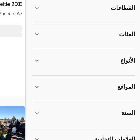
2003 LeeBoy Asphalt Kettle
القطاعات
Phoenix, AZ
الفئات
الأنواع
المواقع
السنة
العلامات التجارية