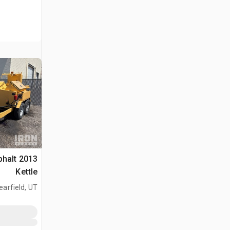
phalt
Kettle
earfield, UT