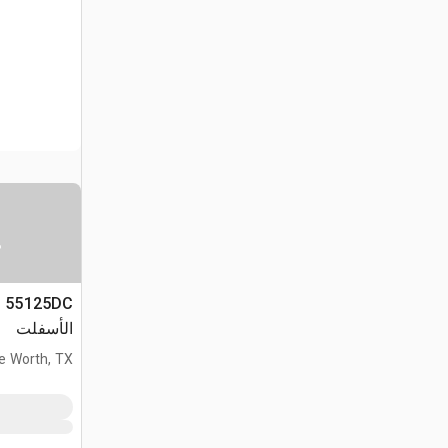
س
الأسفلت
e Worth, TX