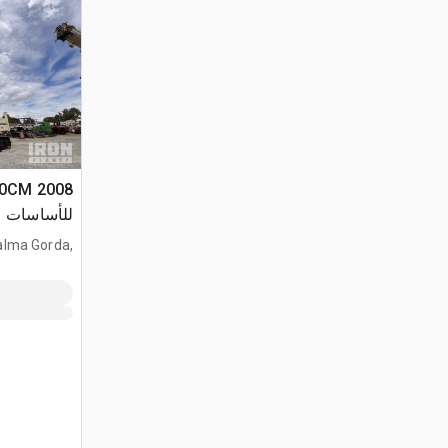
للأساسات
alma Gorda,
HD, MEX