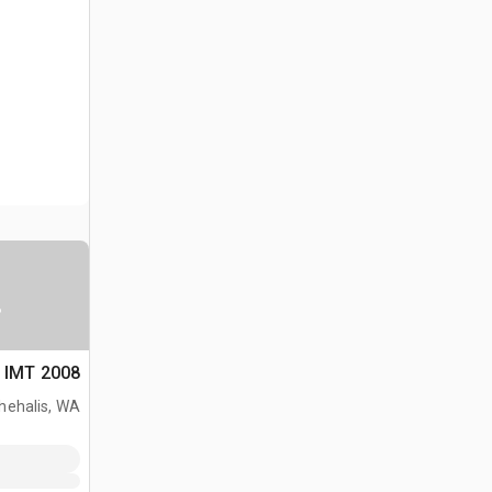
س
2008 IMT حفارة للأساسات
hehalis, WA