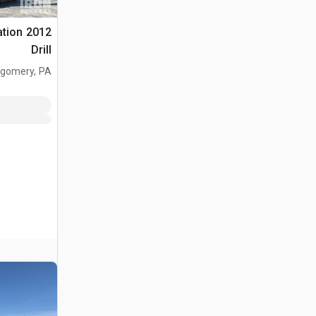
ation
Drill
gomery, PA