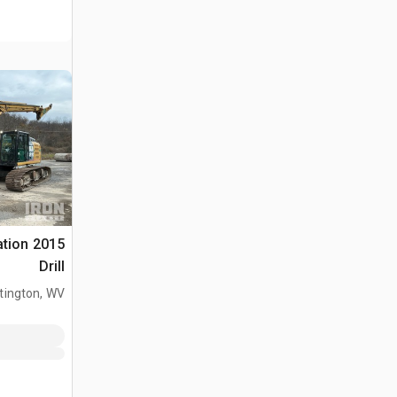
ation
Drill
tington, WV