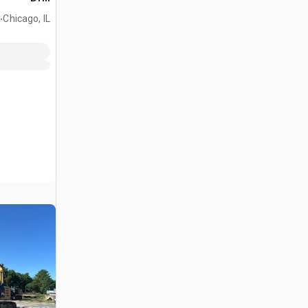
.
Chicago, IL
2