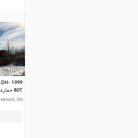
LLDH-
80T حفار
(Inoperable)
elmont, OH