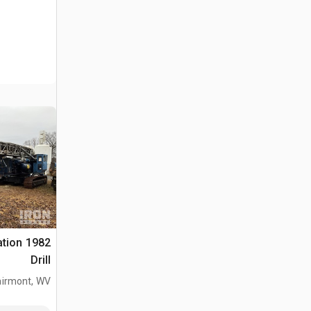
ation
Drill
airmont, WV