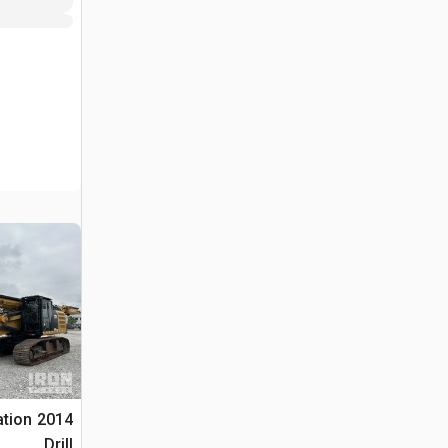
ation
Drill