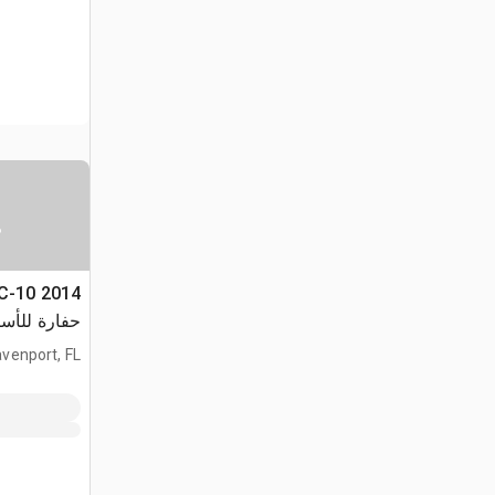
س
LC-10
حفارة للأس
venport, FL