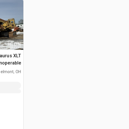
aurus XLT
Inoperable)
elmont, OH