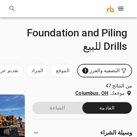
Foundation and Piling
Drills للبيع
التصفية والفرز
الموقع
المزاد
تقديم ع
1
من النتائج 47
موقعك:
Columbus, OH
القادمة
المباعة
وسيلة الشراء