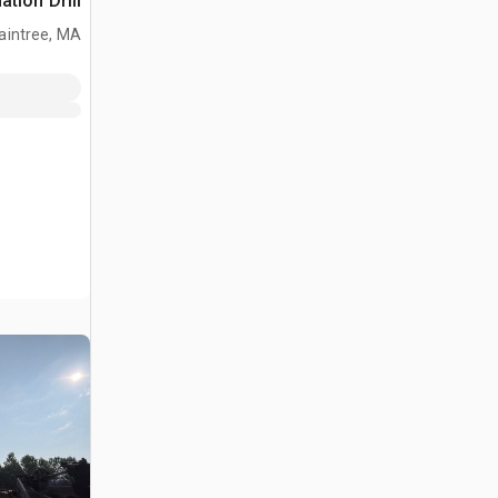
tion Drill
aintree, MA