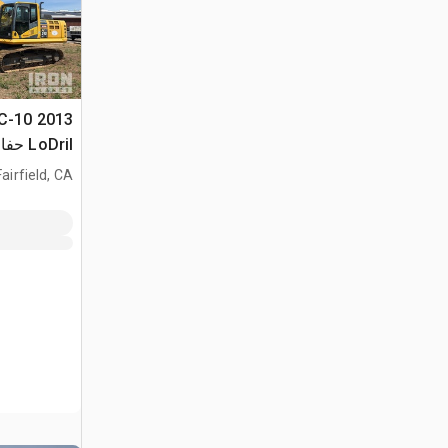
LC-10
LoDril حفارة للأساسات
Fairfield, CA