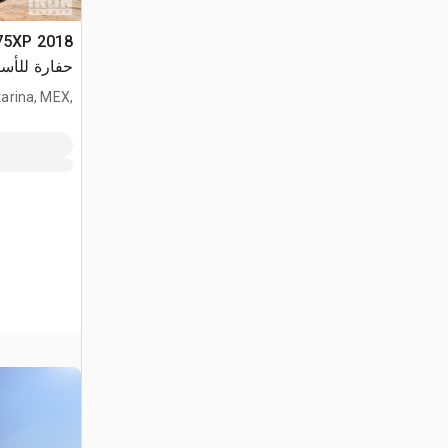
175XP
حفارة للأس
arina, MEX,
MEX