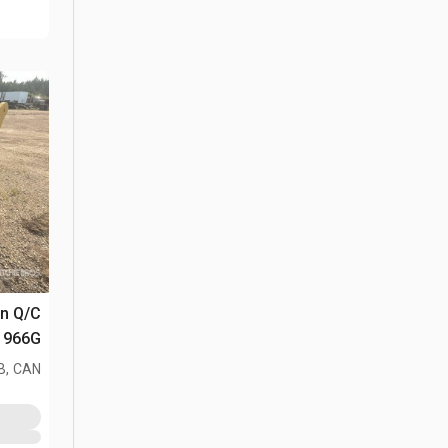
966G
B, CAN