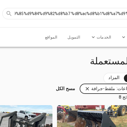
الخدمات
التمويل
المواقع
لمستعملة
المزاد
عات: ملقط-جرافة
مسح الكل
ج 8