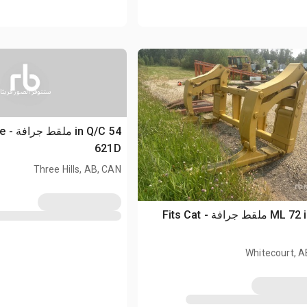
ستتوفر الصور قريبًا
54 C
621D
Three Hills, AB, CAN
ML 72 in Q/C ملقط جرافة - Fits Cat
Whitecourt, A