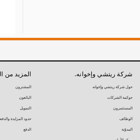
شركة ريتشي وإخوانه.
المزيد من ا
حول شركة ريتشي وإخوانه
المشترون
حوكمة الشركات
البائعون
المستثمرون
التمويل
الوظائف
حدود المزايدة والدفع
المدوّنة
الدفع
مركز الأمان