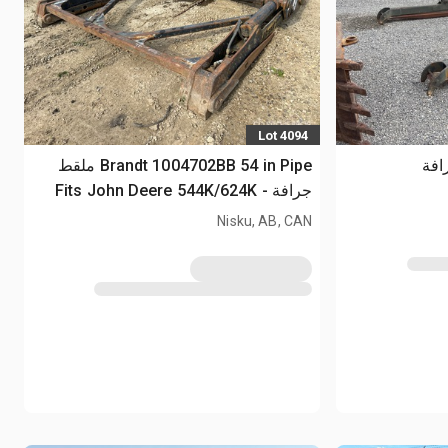
Lot 4094
Brandt 1004702BB 54 in Pipe ملقط
جرافة - Fits John Deere 544K/624K
Nisku, AB, CAN