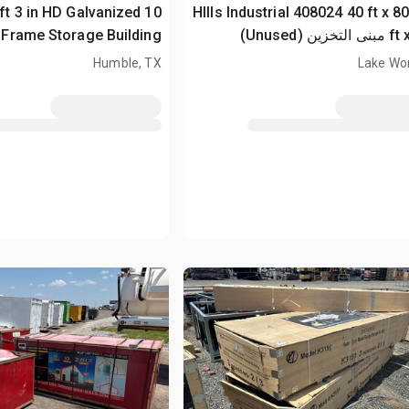
 10 ft 3 in HD Galvanized
2026 HIlls Industrial 408024 40 ft x 8
ين (Unused)
 Frame Storage Building
Humble, TX
Lake Wor