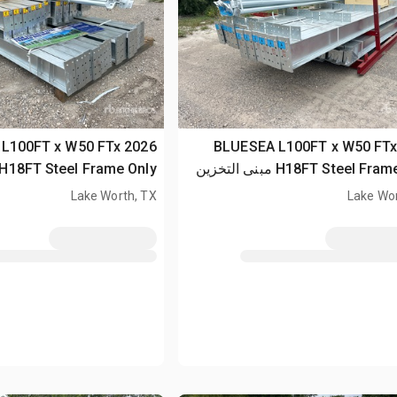
SEA L100FT x W50 FTx
2026 BLUESEA L100FT x W50 FT
H18FT Steel Frame Only مبنى التخزين
(Unused)
Lake Worth, TX
Lake Wor