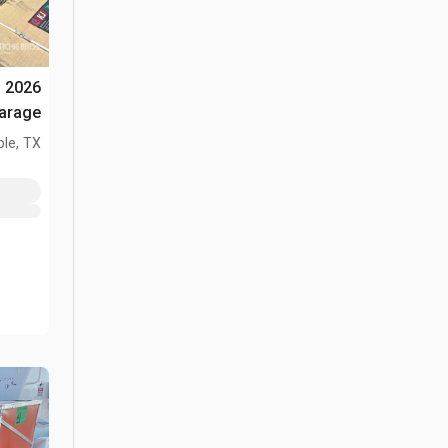
y
(Unused)
le, TX