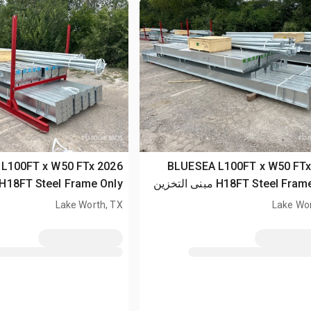
SEA L100FT x W50 FTx
2026 BLUESEA L100FT x W50 FT
H18FT Steel Frame Only مبنى التخزين
(Unused)
Lake Worth, TX
Lake Wor