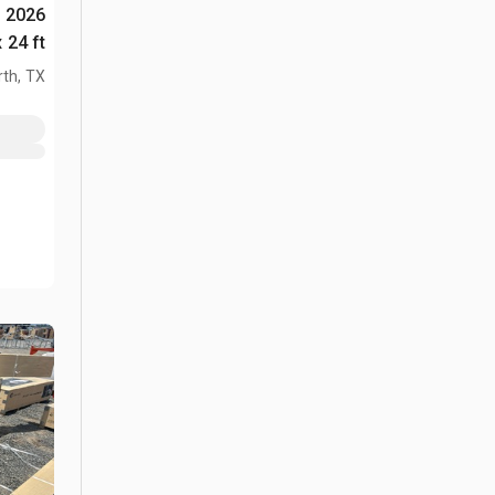
0
ft x 24 ft مبنى التخز
th, TX