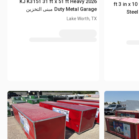
2026 KJ K3151 31 ft x 51 ft Heavy
10 ft 3 in x
Duty Metal Garage مبنى التخزين
Steel
(Unused)
Lake Worth, TX