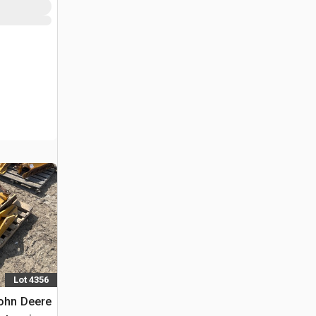
Lot 4356
John Deere