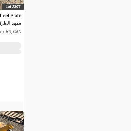
Lot 2307
Deere 872
ku, AB, CAN