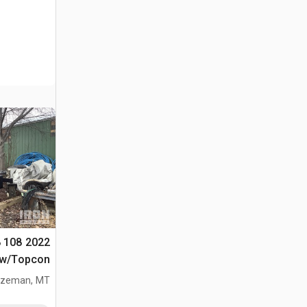
08 108
e w/Topcon
zeman, MT
الطرق المت