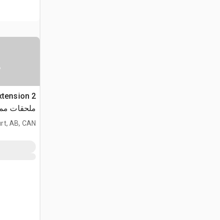
س
Extension
ملحقات ممه
rt, AB, CAN