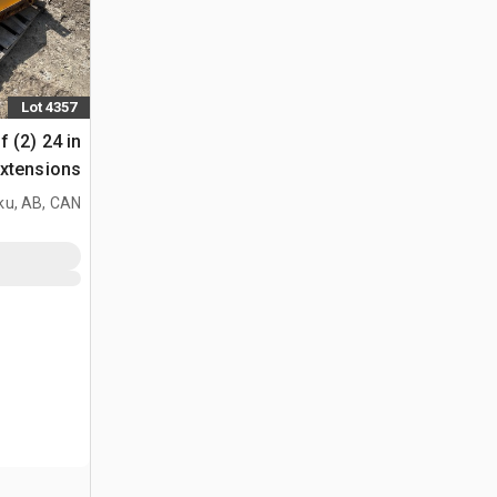
Lot 4357
f (2) 24 in
xtensions
ملحقات ممه
ku, AB, CAN
John Deere