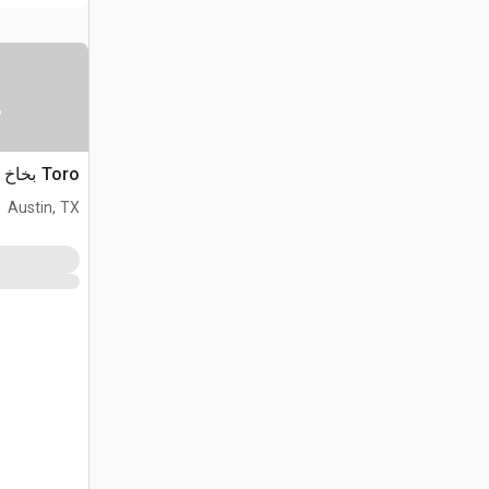
س
Toro بخاخ العقارات
Austin, TX