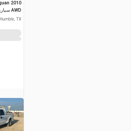
iguan
AWD سي
الاستخداما
Humble, TX