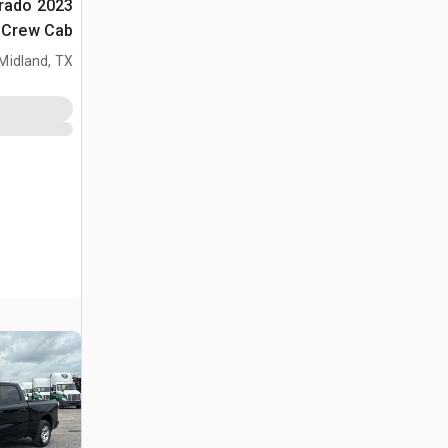
verado
4x4 Crew Cab
Midland, TX