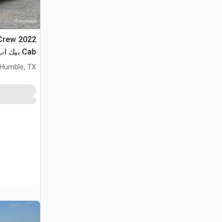
 Crew
Cab بيك اب
Humble, TX