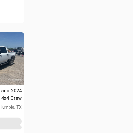
verado
 4x4 Crew
Cab بيك اب
Humble, TX