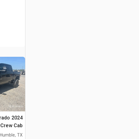
verado
4x4 Crew Cab
Humble, TX