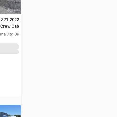
D Z71
4x4 Crew Cab ب
ma City, OK