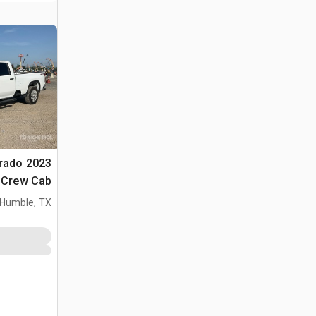
verado
2500 Crew Cab
Humble, TX