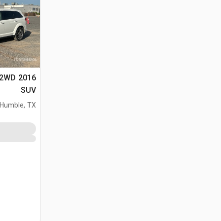
y 2WD
SUV
Humble, TX