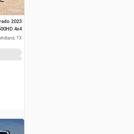
verado
2500HD 4x4 بيك
Midland, TX