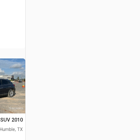
2010 Infiniti EX35 AWD SUV
Humble, TX