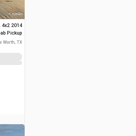
XL 4x2
ab Pickup
e Worth, TX