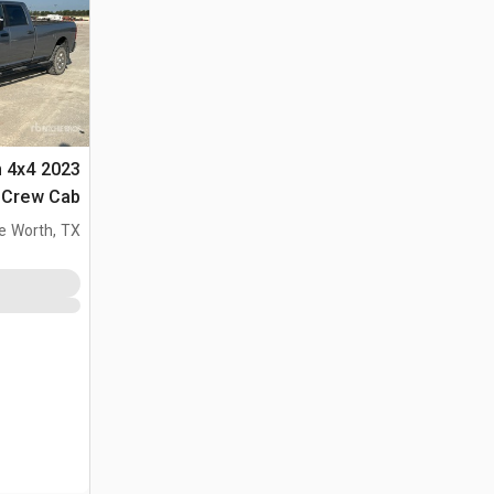
n 4x4
Crew Cab بيك اب
e Worth, TX