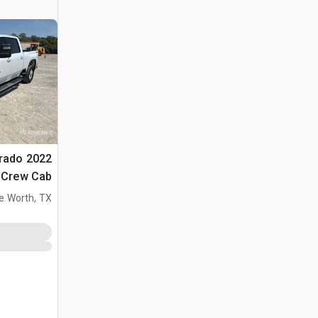
verado
4x4 Crew Cab
e Worth, TX