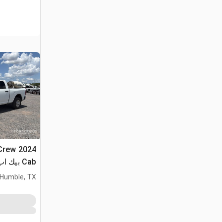
 Crew
Cab بيك اب
Humble, TX