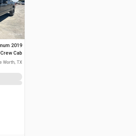
atinum
4x4 Crew Cab ب
e Worth, TX