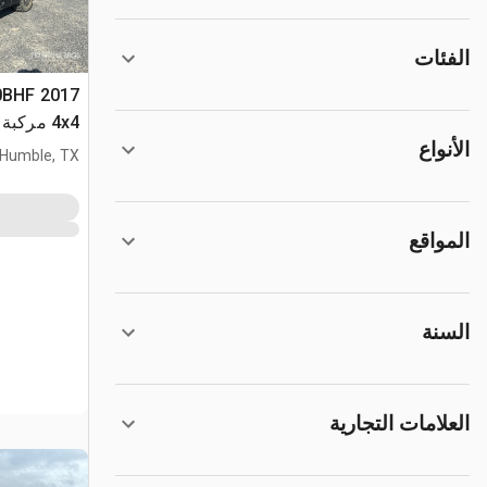
الفئات
00BHF
4x4 مركبة متعددة الأغراض
الأنواع
Humble, TX
المواقع
السنة
العلامات التجارية