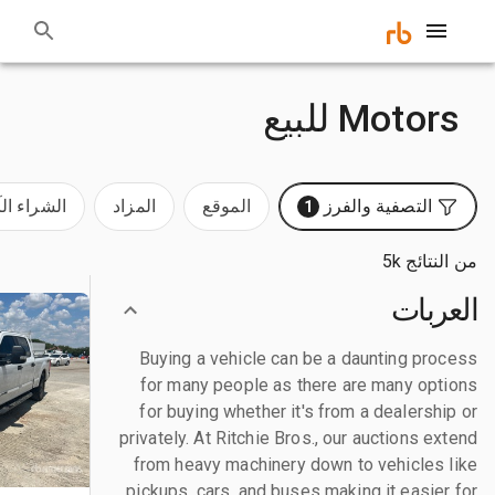
Motors للبيع
التصفية والفرز
الموقع
المزاد
الشراء ال
1
من النتائج 5k
العربات
Buying a vehicle can be a daunting process
for many people as there are many options
for buying whether it's from a dealership or
privately. At Ritchie Bros., our auctions extend
from heavy machinery down to vehicles like
pickups, cars, and buses making it easier for