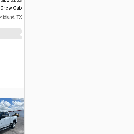
verado
4x4 Crew Cab
Midland, TX