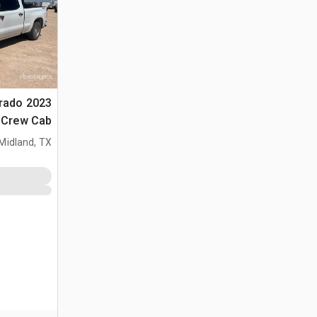
verado
1500 Crew Cab
Midland, TX