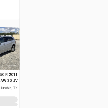
350 R
 AWD SUV
Humble, TX