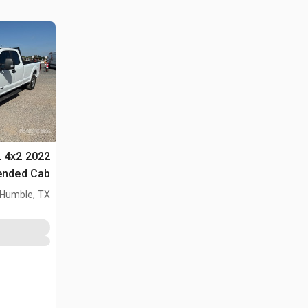
XL 4x2
Extended Cab ب
Humble, TX