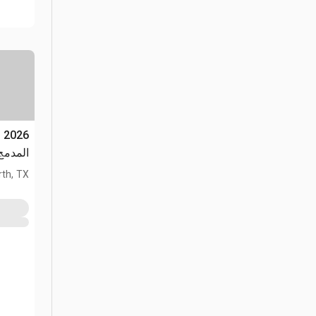
المدمج (used
th, TX