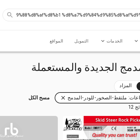
الخدمات
التمويل
المواقع
دمج الجديدة والمستعملة
المزاد
عات: ملتقط-الصخور-للودر-المدمج
مسح الكل
 12
ستتوفر الصور قريبًا