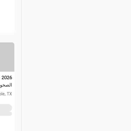
الصخور ل
le, TX