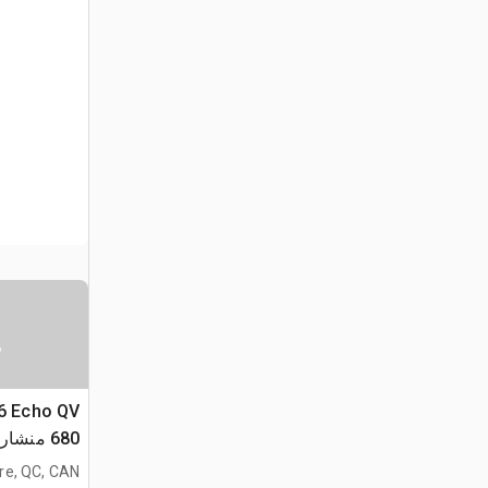
س
16 Echo QV
680 منشار جنزير
ire, QC, CAN