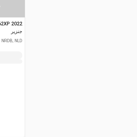
س
جنزير
 NRDB, NLD