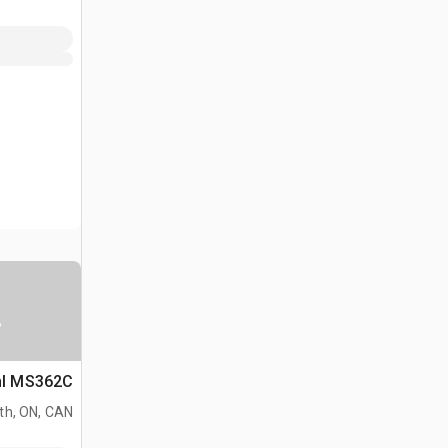
س
Stihl MS362C منشار
h, ON, CAN