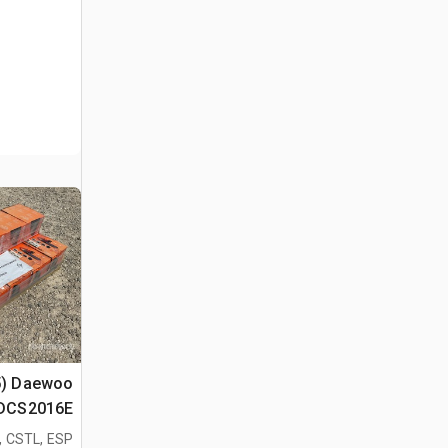
(5) Daewoo
(Unused)
, CSTL, ESP