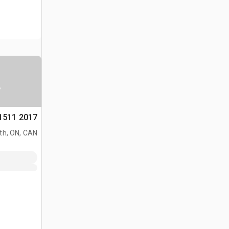
س
2017 Makita 1511 منشار جنزير
h, ON, CAN