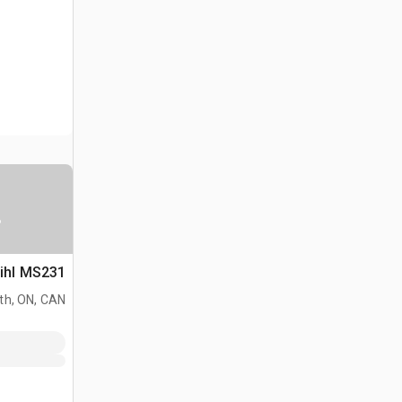
س
Stihl MS231 منشار جن
h, ON, CAN