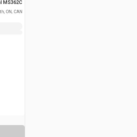
Stihl MS362C منشار
h, ON, CAN