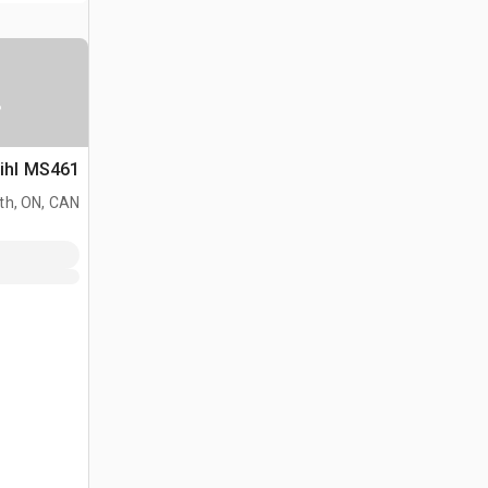
س
Stihl MS461 منشار جن
h, ON, CAN