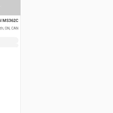
س
Stihl MS362C منشار
h, ON, CAN