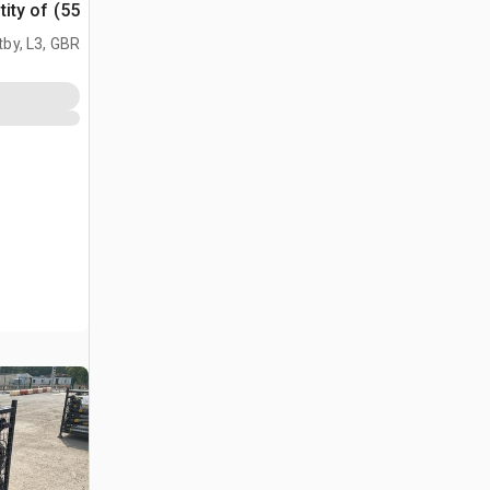
Quantity of (55) اض
tby, L3, GBR