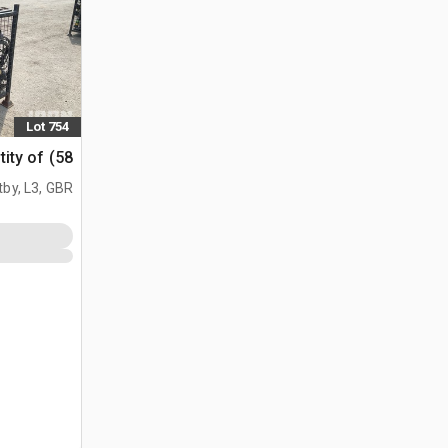
Lot 754
Quantity of (58) اض
tby, L3, GBR