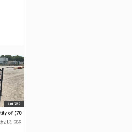
Lot 752
Quantity of (70) اض
tby, L3, GBR