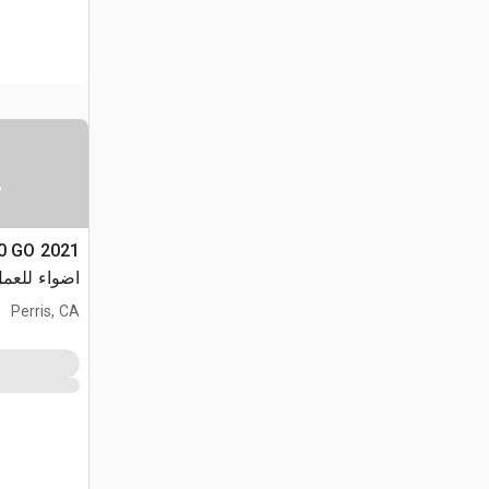
س
60 GO
اضواء للعم
Perris, CA