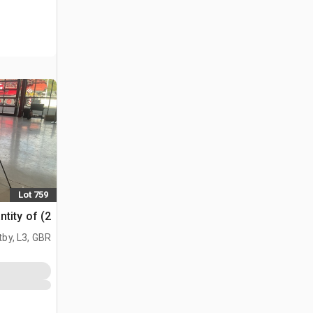
Lot 759
Quantity of (2) اضوا
tby, L3, GBR