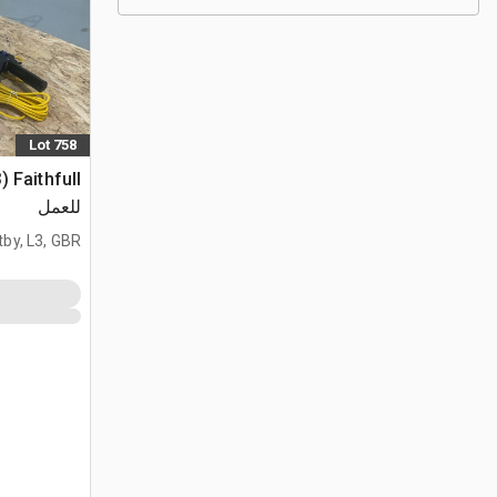
Lot 758
للعمل
tby, L3, GBR