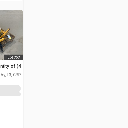
Lot 757
Quantity of (4) اضوا
tby, L3, GBR