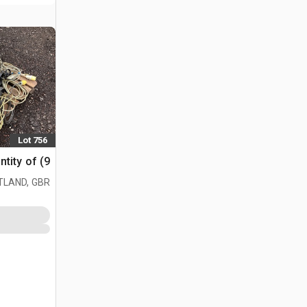
Lot 756
Quantity of (9) اضوا
TLAND, GBR