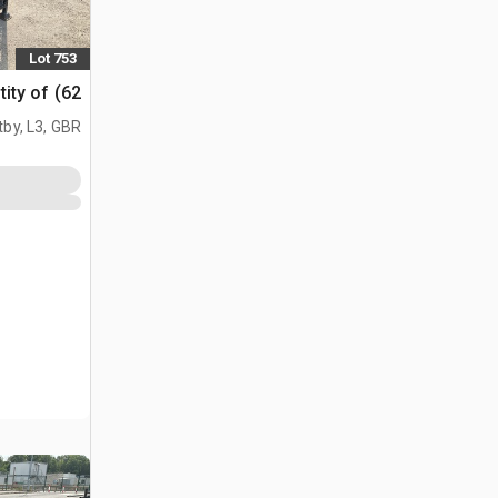
Lot 753
Quantity of (62) اض
tby, L3, GBR