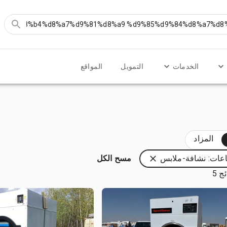
الخدمات
التمويل
المواقع
المزاد
عات: نشافة-ملابس
مسح الكل
ج 5