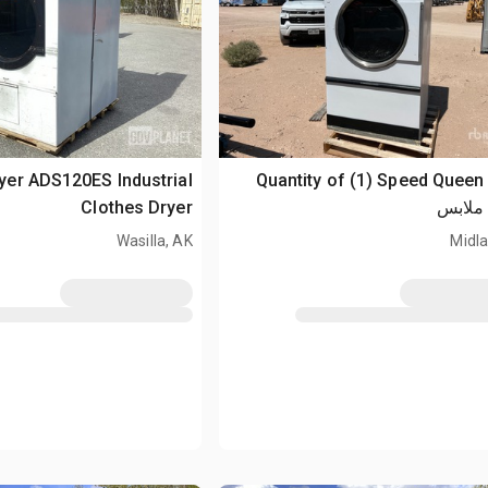
yer ADS120ES Industrial
Quantity of (1) Speed Queen
ملابس
Clothes Dryer
Wasilla, AK
Midla