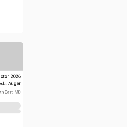
س
ractor
Auger
(Unused)
th East, MD