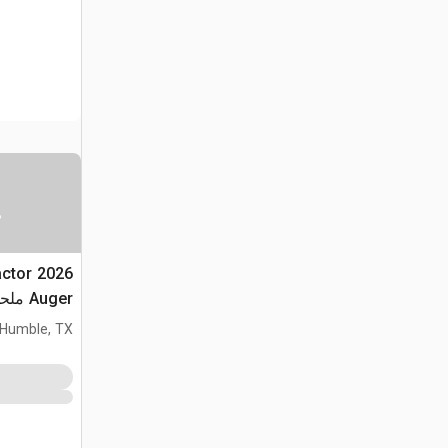
س
ractor
Auger
(Unused)
Humble, TX