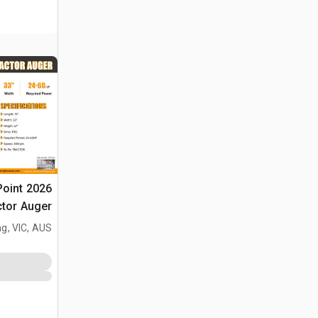
-Point
(Unused)
g, VIC, AUS