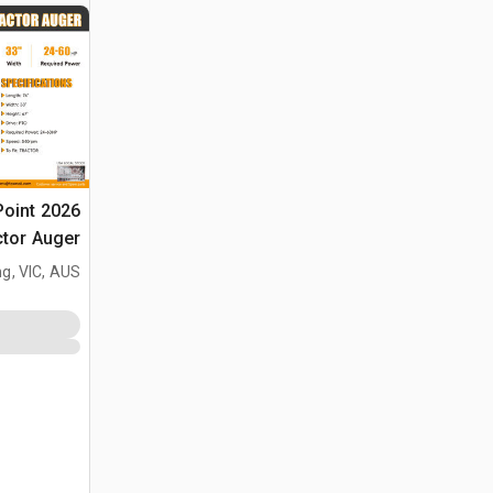
-Point
(Unused)
g, VIC, AUS