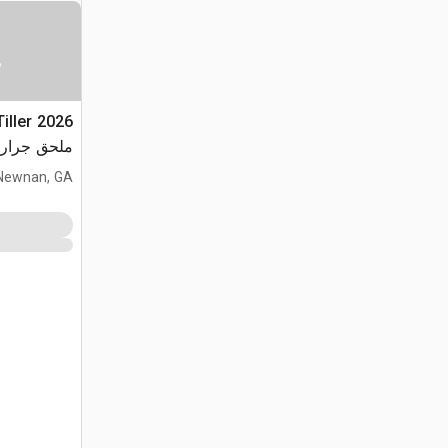
س
Tiller
ملحق جرار مجنز
Newnan, GA