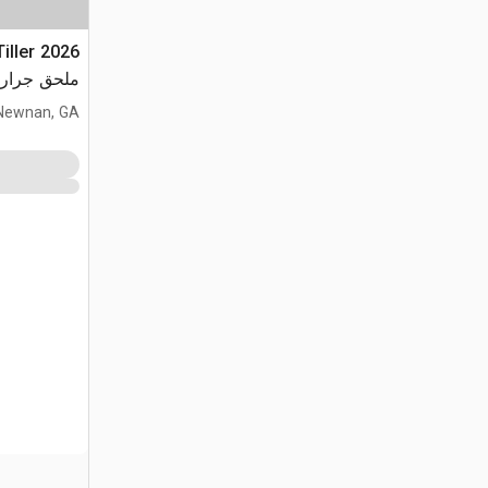
Tiller
ملحق جرار مجنز
Newnan, GA