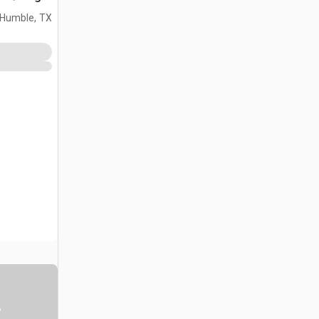
(Unused)
Humble, TX
س