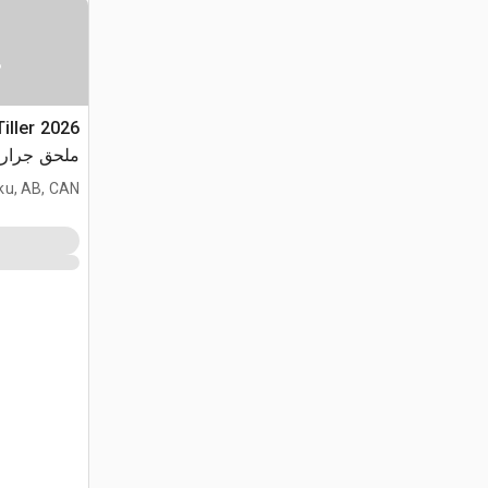
س
Tiller
ملحق جرار مجنز
ku, AB, CAN