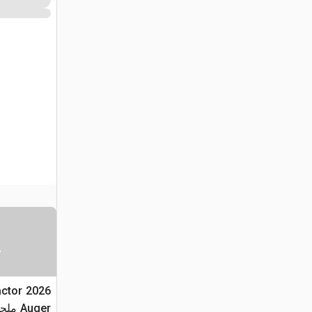
س
ractor
Auger