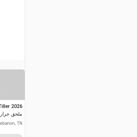
س
Tiller
ملحق جرار مجنز
ebanon, TN