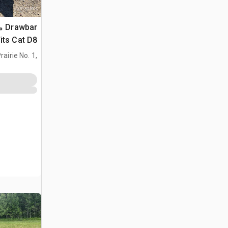
ar
its Cat D8
airie No. 1,
AB, CAN