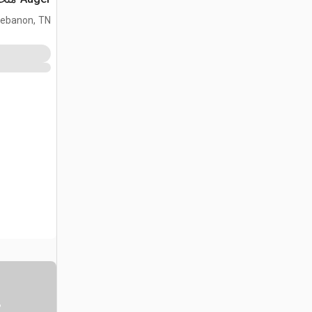
(Unused)
ebanon, TN
س