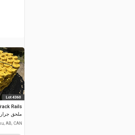
Lot 4360
rack Rails
D8T
ku, AB, CAN