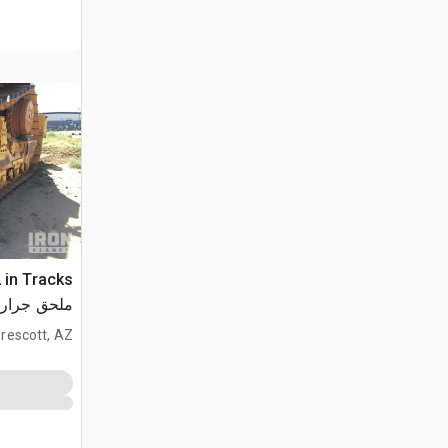
2 in Tracks
D11T
rescott, AZ