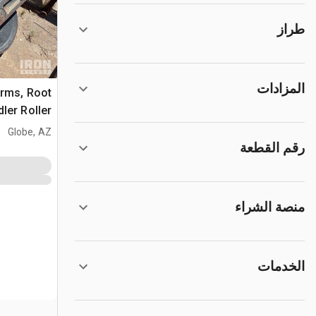
طراز
المزادات
Arms, Root
مجنزر - Fits Cat D10
Globe, AZ
رقم القطعة
منصة الشراء
الخدمات