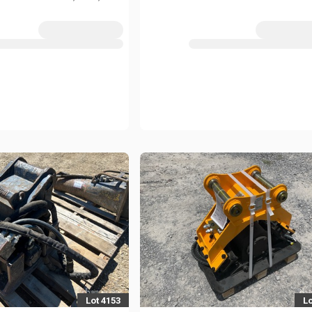
tons Excavators (Unused)
Lot 4153
Lo