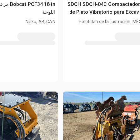
2026 SDCH SDCH-04C Compactado
CF34 18 in
de Plato Vibratorio para Exca
اللوحة
(Sin Usar) / مرفق ضاغط اللوحة - Fits 5
Nisku, AB, CAN
Polotitlán de la Ilustración, M
- 8 ton Excavators (U