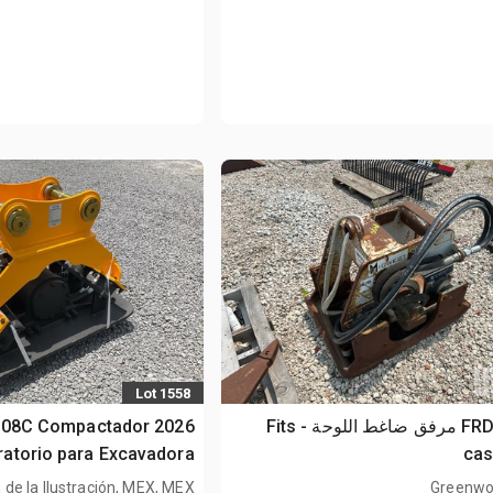
Lot 1558
FRD 24 in مرفق ضاغط اللوحة - Fits
CH-08C Compactador
bratorio para Excavadora
cas
n de la Ilustración, MEX, MEX
Greenwo