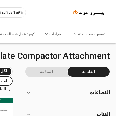
التصفح حسب الفئة
المزادات
كيفية عمل هذه الخدمة
Plate Compactor Attachment للبي
الكل
القادمة
المباعة
القط
من النتائج
القطاعات
الفئات