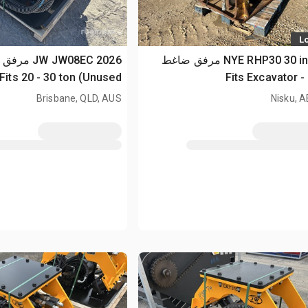
Lo
2006 NYE RHP30 30 in مرفق ضاغط
2026 JW08EC
Fits E
Fits 20 - 30 ton (Unused)
Brisbane, QLD, AUS
Nisku, 