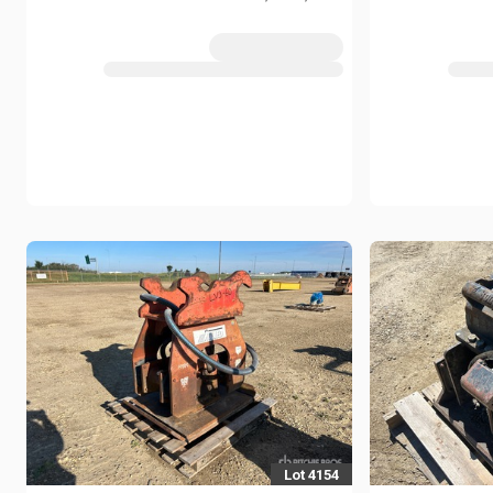
19 - 24 
- 8 ton Excavators (Unused)
Lot 4154