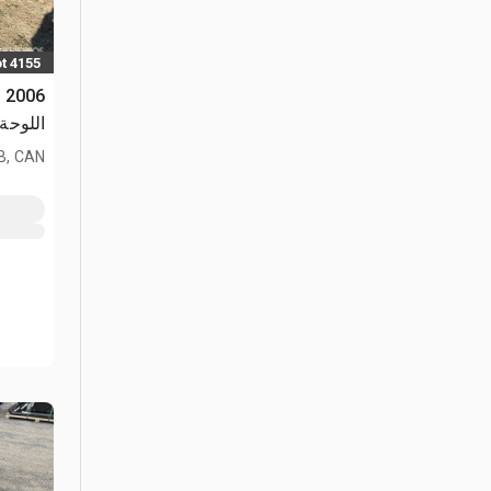
t 4155
اللوحة - xcavator
AB, CAN