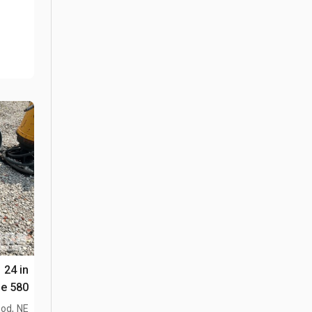
e 580
od, NE