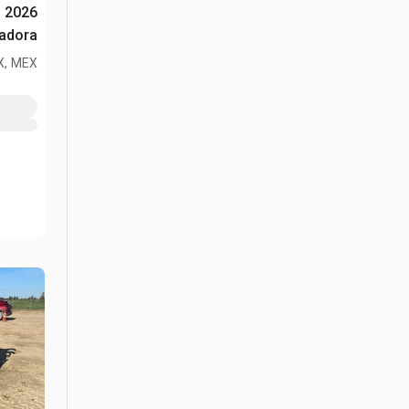
r
vadora
EX, MEX
nused)