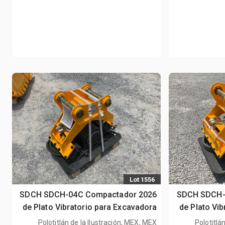
Lot 1556
2026 SDCH SD
2026 SDCH SDCH-04C Compactador
de Plato Vi
de Plato Vibratorio para Excavadora
(Sin Usar) / مرفق ضاغط اللوحة - Fits
(Sin Usar) / مرفق ضاغط اللوحة - Fits 5
Polotitlá
Polotitlán de la Ilustración, MEX, MEX