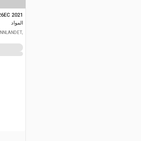
المواد
 INNLANDET,
NOR