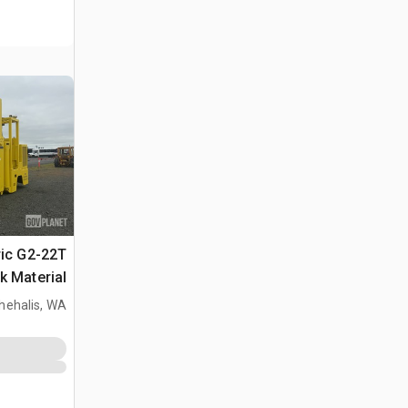
ric G2-22T
k Material
Handler
hehalis, WA