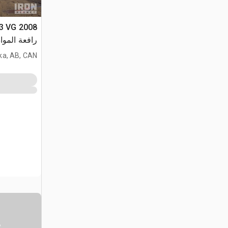
-3 VG
رافعة المواد
ka, AB, CAN
س