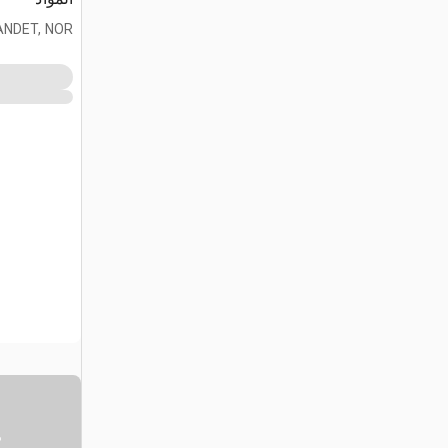
ANDET, NOR
س