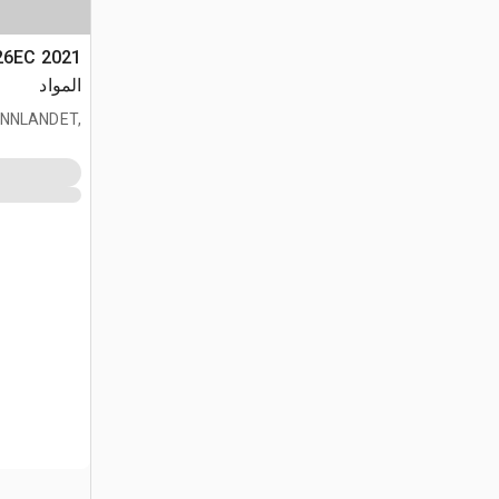
المواد
 INNLANDET,
NOR