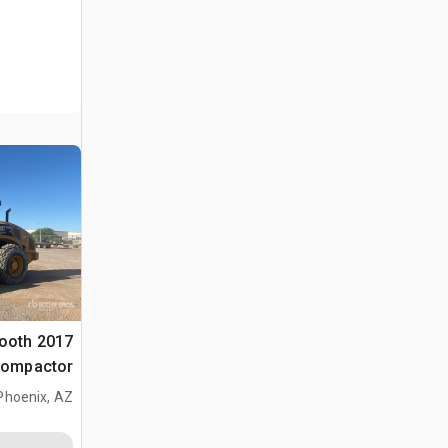
mooth
ompactor
Phoenix, AZ