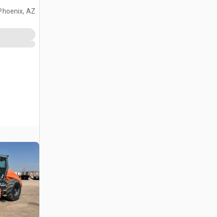
Phoenix, AZ