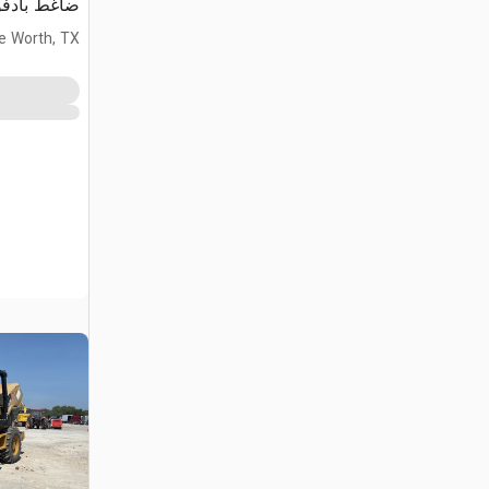
ضاغط بادف
e Worth, TX