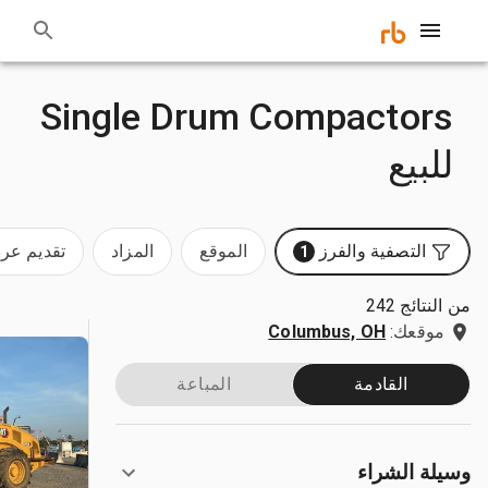
Single Drum Compactors
للبيع
التصفية والفرز
الموقع
المزاد
تقديم ع
1
من النتائج 242
موقعك:
Columbus, OH
القادمة
المباعة
وسيلة الشراء