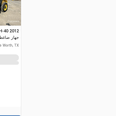
DH-40
جهاز ضاغط 
e Worth, TX