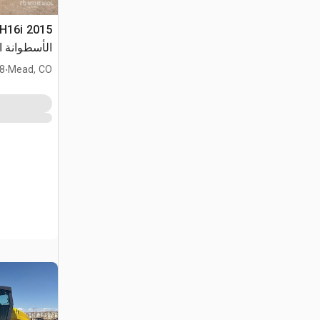
الأسطوانة ا
.
Mead, CO
528