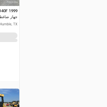
 SD40F
جهاز ضاغط 
Humble, TX