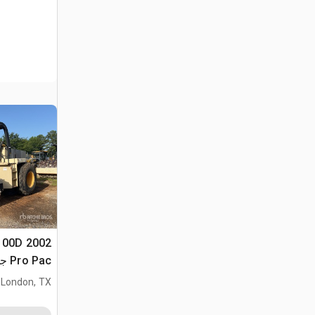
D100D
الناعمة
London, TX