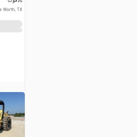
بادفوت
e Worth, TX