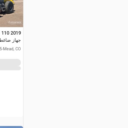
C 110
جهاز ضاغط الأسطوانة الناع
.
Mead, CO
005