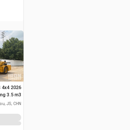
S 4x4
متعددة الأغراض 
ou, JS, CHN