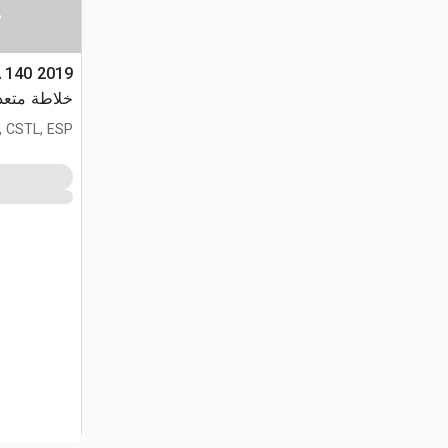
س
TA 140
خلاطة متعد
, CSTL, ESP