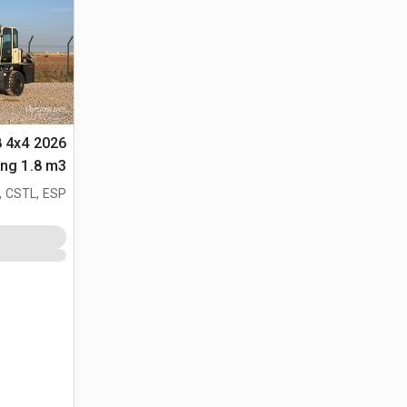
8 4x4
متعددة الأغراض 
, CSTL, ESP