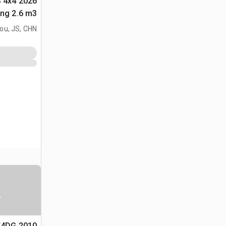
S 4x4
متعددة الأغراض 
ou, JS, CHN
س
5T4DG