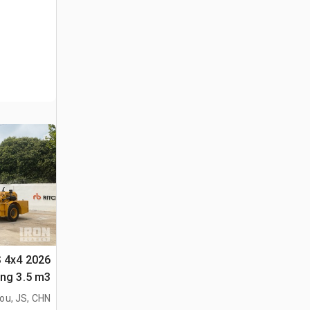
S 4x4
متعددة الأغراض 
ou, JS, CHN