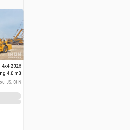
S 4x4
متعددة الأغراض 
ou, JS, CHN