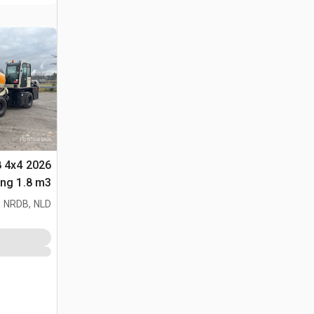
8 4x4
متعددة الأغراض 
 NRDB, NLD