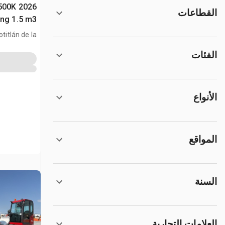
1500K
القطاعات
ing 1.5 m3
nera Todo
otitlán de la
ón, MEX, MEX
الفئات
متعددة الأغراض 
الأنواع
المواقع
السنة
العلامات التجارية