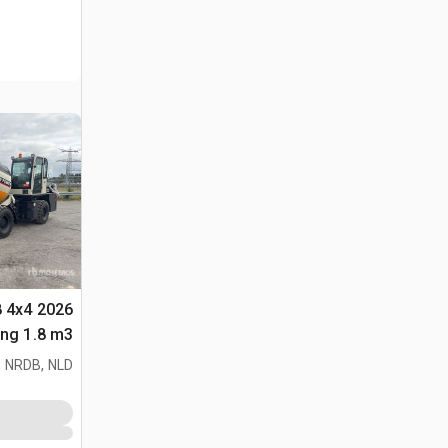
8 4x4
متعددة الأغراض 
 NRDB, NLD