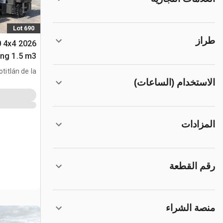
Lot 690
طراز
0 4x4
ing 1.5 m3
nera Todo
otitlán de la
الاستخدام (الساعات)
ón, MEX, MEX
متعددة الأغراض 
المزادات
رقم القطعة
منصة الشراء