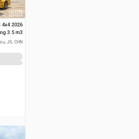
S 4x4
متعددة الأغراض 
ou, JS, CHN