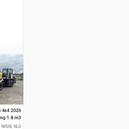
8 4x4
متعددة الأغراض 
 NRDB, NLD