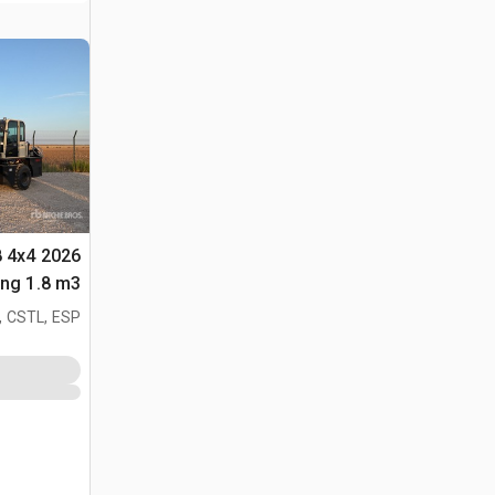
8 4x4
متعددة الأغراض 
, CSTL, ESP