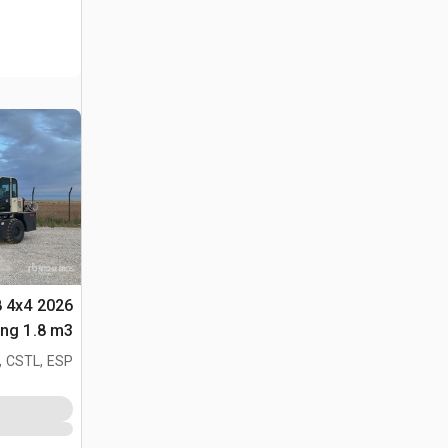
8 4x4
متعددة الأغراض 
, CSTL, ESP