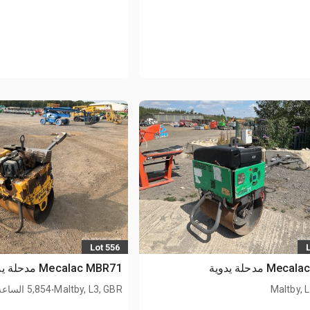
Lot 556
Mecalac MBR71 مدحلة يدوية
.
Maltby, 
Maltby, L3, GBR
5,854 الساعة