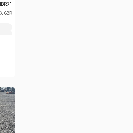
erex MBR71
L3, GBR