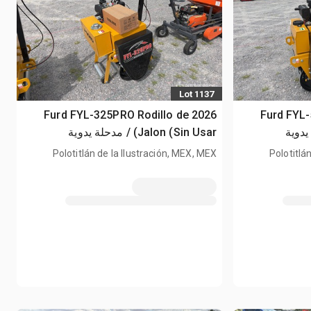
Lot 1137
2026 Furd 
2026 Furd FYL-325PRO Rodillo de
مدحلة يدوية
Jalon (Sin Usar) / مدحلة يدوية
(Unused)
Polotitlá
Polotitlán de la Ilustración, MEX, MEX