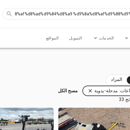
الخدمات
التمويل
المواقع
المزاد
عات: مدحلة-يدوية
مسح الكل
 33