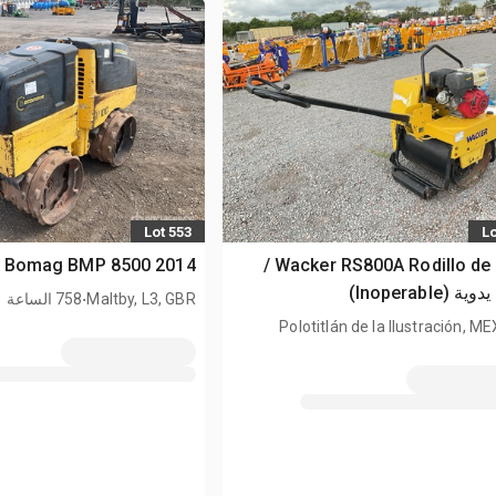
Lot 553
Lo
Wacker RS800A Rodillo de Jalon /
2014 Bomag BMP 8500 مدحلة يدوية
(Inoperable)
.
Maltby, L3, GBR
758 الساعة
Polotitlán de la Ilustración, M