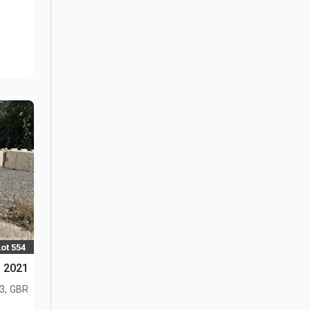
Lot 554
2021 Mecalac مدحلة يدوية
L3, GBR