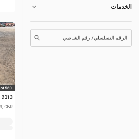
الخدمات
الرقم التسلسلي/ رقم الشاصي
Lot 560
2013 Bomag BW 65H مدحلة يدوية
L3, GBR