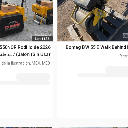
Lot 1136
FYL-550NOR Rodillo de
Bomag BW 55 E Walk Behind 
Jalon (Sin Usar) / 
Yer
(Unused)
n de la Ilustración, MEX, MEX