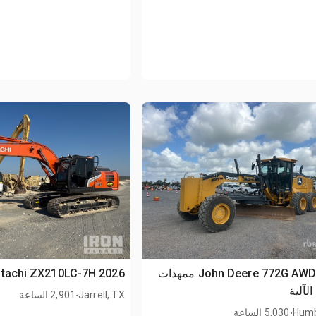
2022 John Deere 772G AWD ممهدات
2026 Hitachi ZX210LC-7H حفارة بجنزير
لآلية
.
Jarrell, TX
2,901 الساعة
.
Humb
5,030 الساعة