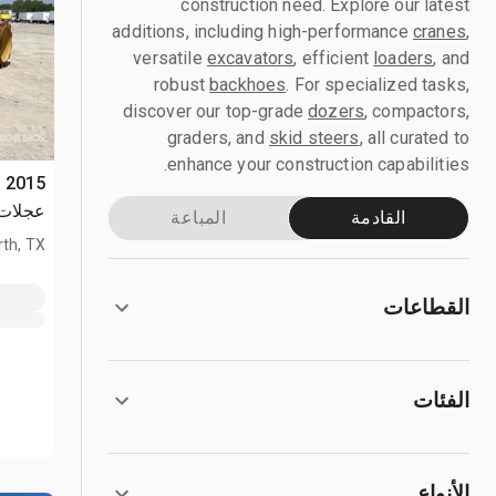
construction need. Explore our latest
additions, including high-performance
cranes
,
versatile
excavators
, efficient
loaders
, and
robust
backhoes
. For specialized tasks,
discover our top-grade
dozers
, compactors,
graders, and
skid steers
, all curated to
enhance your construction capabilities.
عجلات
القادمة
المباعة
th, TX
القطاعات
الفئات
الأنواع