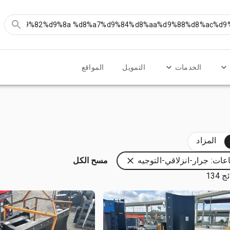
الخدمات
التمويل
المواقع
المزاد
عات: جرار-انزلاقي-التوجيه
مسح الكل
 134