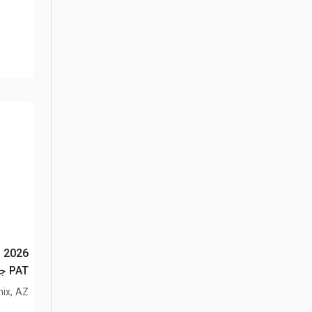
n
PAT جرار انزلاقي التوجيه (Unused)
ix, AZ