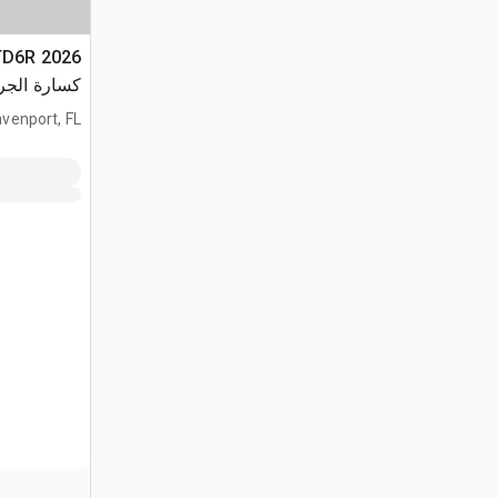
CTD6R
كسارة الجر
(Unused)
venport, FL