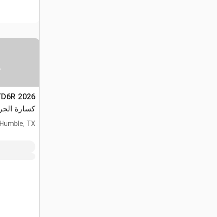
س
CTD6R
كسارة الجر
(Unused)
Humble, TX