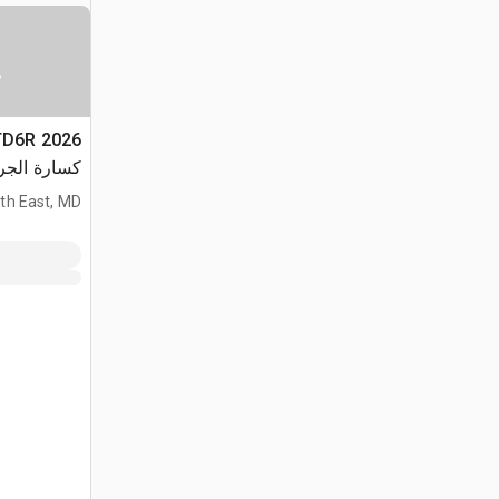
س
CTD6R
كسارة الجر
(Unused)
th East, MD