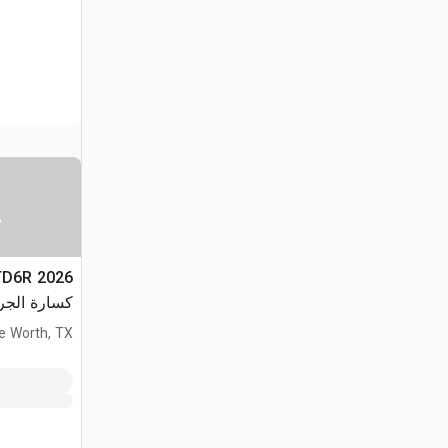
س
CTD6R
كسارة الجر
(Unused)
e Worth, TX