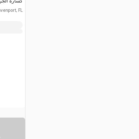
كسارة الجر
(Unused)
venport, FL
س