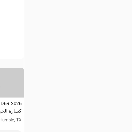
س
CTD6R
كسارة الجر
(Unused)
Humble, TX